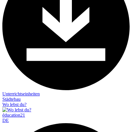
Unterrichtseinheiten
Städtebau
Wo lebst du?
éducation21
DE