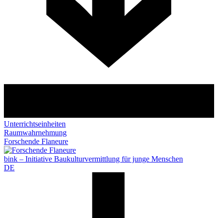
Unterrichtseinheiten
Raumwahrnehmung
Forschende Flaneure
bink – Initiative Baukulturvermittlung für junge Menschen
DE