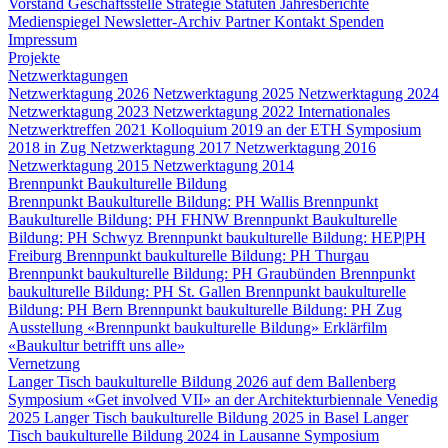
Vorstand
Geschäftsstelle
Strategie
Statuten
Jahresberichte
Medienspiegel
Newsletter-Archiv
Partner
Kontakt
Spenden
Impressum
Projekte
Netzwerktagungen
Netzwerktagung 2026
Netzwerktagung 2025
Netzwerktagung 2024
Netzwerktagung 2023
Netzwerktagung 2022
Internationales
Netzwerktreffen 2021
Kolloquium 2019 an der ETH
Symposium
2018 in Zug
Netzwerktagung 2017
Netzwerktagung 2016
Netzwerktagung 2015
Netzwerktagung 2014
Brennpunkt Baukulturelle Bildung
Brennpunkt Baukulturelle Bildung: PH Wallis
Brennpunkt
Baukulturelle Bildung: PH FHNW
Brennpunkt Baukulturelle
Bildung: PH Schwyz
Brennpunkt baukulturelle Bildung: HEP|PH
Freiburg
Brennpunkt baukulturelle Bildung: PH Thurgau
Brennpunkt baukulturelle Bildung: PH Graubünden
Brennpunkt
baukulturelle Bildung: PH St. Gallen
Brennpunkt baukulturelle
Bildung: PH Bern
Brennpunkt baukulturelle Bildung: PH Zug
Ausstellung «Brennpunkt baukulturelle Bildung»
Erklärfilm
«Baukultur betrifft uns alle»
Vernetzung
Langer Tisch baukulturelle Bildung 2026 auf dem Ballenberg
Symposium «Get involved VII» an der Architekturbiennale Venedig
2025
Langer Tisch baukulturelle Bildung 2025 in Basel
Langer
Tisch baukulturelle Bildung 2024 in Lausanne
Symposium