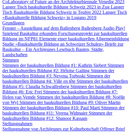
CoLaboratory of Future an der Architekturbiennale Venedig 2023
Langer Tisch baukulturelle Bildung Schweiz 2023 in Zug
Langer
Tisch Baukulturelle Bildung Schweiz in Teufen 2022
Langer Tisch
«Baukulturelle Bildung Schweiz» in Lugano 2019
Grundlagen
Fenster – Ausstellung auf dem Ballenberg
Ballenberg Audio
Play!
Spielend Baukultur erkunden
Forschungsprojekt zur baukulturellen
Bildung im NFP81
Elemente einer baukulturellen Allgemeinbildung
Studie «Baukulturelle Bildung an Schweizer Schulen»
Briefe zur
Baukultur – Ein Archijeunes Lesebuch
Bauten, Städte,
Landschaften
Stimmen
Stimmen der baukulturellen Bildung #1: Kathrin Siebert
Stimmen
der baukulturellen Bildung #2: Héloïse Gailing
Stimmen der
baukulturellen Bildung #3: Nevena Torboski
Stimmen der
baukulturellen Bildung #4: Ville en tête
Stimmen der baukulturellen
Bildung #5: Claudia Schwalfenberg
Stimmen der baukulturellen
Bildung #6: Eric Frei
Stimmen der baukulturellen Bildung #7:
Helen van Vemde
Stimmen der baukulturellen Bildung #8: Noëlle
von Wyl
Stimmen der baukulturellen Bildung #9: Oliver Martin
Stimmen der baukulturellen Bildung #10: Paul Marti
Stimmen der
baukulturellen Bildung #11: Verena Widmaier
Stimmen der
baukulturellen Bildung #12: Shanoor Kassam
Stellungnahmen
Stellungnahme von Archijeunes zur Kulturbotschaft
Offener Brief