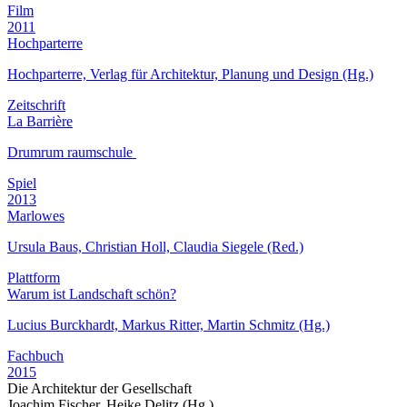
Film
2011
Hochparterre
Hochparterre, Verlag für Architektur, Planung und Design (Hg.)
Zeitschrift
La Barrière
Drumrum raumschule
Spiel
2013
Marlowes
Ursula Baus, Christian Holl, Claudia Siegele (Red.)
Plattform
Warum ist Landschaft schön?
Lucius Burckhardt, Markus Ritter, Martin Schmitz (Hg.)
Fachbuch
2015
Die Architektur der Gesellschaft
Joachim Fischer, Heike Delitz (Hg.)