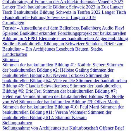
CoLaboratory of Future an der Architekturbiennale Venedig 2023
Langer Tisch baukulturelle Bildung Schweiz 2023 in Zug
Langer
Tisch Baukulturelle Bildung Schweiz in Teufen 2022
Langer Tisch
«Baukulturelle Bildung Schweiz» in Lugano 2019
Grundlagen
Fenster – Ausstellung auf dem Ballenberg
Ballenberg Audio
Play!
Spielend Baukultur erkunden
Forschungsprojekt zur baukulturellen
Bildung im NFP81
Elemente einer baukulturellen Allgemeinbildung
Studie «Baukulturelle Bildung an Schweizer Schulen»
Briefe zur
Baukultur – Ein Archijeunes Lesebuch
Bauten, Städte,
Landschaften
Stimmen
Stimmen der baukulturellen Bildung #1: Kathrin Siebert
Stimmen
der baukulturellen Bildung #2: Héloïse Gailing
Stimmen der
baukulturellen Bildung #3: Nevena Torboski
Stimmen der
baukulturellen Bildung #4: Ville en tête
Stimmen der baukulturellen
Bildung #5: Claudia Schwalfenberg
Stimmen der baukulturellen
Bildung #6: Eric Frei
Stimmen der baukulturellen Bildung #7:
Helen van Vemde
Stimmen der baukulturellen Bildung #8: Noëlle
von Wyl
Stimmen der baukulturellen Bildung #9: Oliver Martin
Stimmen der baukulturellen Bildung #10: Paul Marti
Stimmen der
baukulturellen Bildung #11: Verena Widmaier
Stimmen der
baukulturellen Bildung #12: Shanoor Kassam
Stellungnahmen
Stellungnahme von Archijeunes zur Kulturbotschaft
Offener Brief