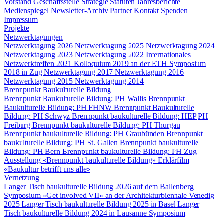
Vorstand
Geschäftsstelle
Strategie
Statuten
Jahresberichte
Medienspiegel
Newsletter-Archiv
Partner
Kontakt
Spenden
Impressum
Projekte
Netzwerktagungen
Netzwerktagung 2026
Netzwerktagung 2025
Netzwerktagung 2024
Netzwerktagung 2023
Netzwerktagung 2022
Internationales
Netzwerktreffen 2021
Kolloquium 2019 an der ETH
Symposium
2018 in Zug
Netzwerktagung 2017
Netzwerktagung 2016
Netzwerktagung 2015
Netzwerktagung 2014
Brennpunkt Baukulturelle Bildung
Brennpunkt Baukulturelle Bildung: PH Wallis
Brennpunkt
Baukulturelle Bildung: PH FHNW
Brennpunkt Baukulturelle
Bildung: PH Schwyz
Brennpunkt baukulturelle Bildung: HEP|PH
Freiburg
Brennpunkt baukulturelle Bildung: PH Thurgau
Brennpunkt baukulturelle Bildung: PH Graubünden
Brennpunkt
baukulturelle Bildung: PH St. Gallen
Brennpunkt baukulturelle
Bildung: PH Bern
Brennpunkt baukulturelle Bildung: PH Zug
Ausstellung «Brennpunkt baukulturelle Bildung»
Erklärfilm
«Baukultur betrifft uns alle»
Vernetzung
Langer Tisch baukulturelle Bildung 2026 auf dem Ballenberg
Symposium «Get involved VII» an der Architekturbiennale Venedig
2025
Langer Tisch baukulturelle Bildung 2025 in Basel
Langer
Tisch baukulturelle Bildung 2024 in Lausanne
Symposium