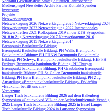
Vorstand
Geschäftsstelle
Strategie
Statuten
Jahresberichte
Medienspiegel
Newsletter-Archiv
Partner
Kontakt
Spenden
Impressum
Projekte
Netzwerktagungen
Netzwerktagung 2026
Netzwerktagung 2025
Netzwerktagung 2024
Netzwerktagung 2023
Netzwerktagung 2022
Internationales
Netzwerktreffen 2021
Kolloquium 2019 an der ETH
Symposium
2018 in Zug
Netzwerktagung 2017
Netzwerktagung 2016
Netzwerktagung 2015
Netzwerktagung 2014
Brennpunkt Baukulturelle Bildung
Brennpunkt Baukulturelle Bildung: PH Wallis
Brennpunkt
Baukulturelle Bildung: PH FHNW
Brennpunkt Baukulturelle
Bildung: PH Schwyz
Brennpunkt baukulturelle Bildung: HEP|PH
Freiburg
Brennpunkt baukulturelle Bildung: PH Thurgau
Brennpunkt baukulturelle Bildung: PH Graubünden
Brennpunkt
baukulturelle Bildung: PH St. Gallen
Brennpunkt baukulturelle
Bildung: PH Bern
Brennpunkt baukulturelle Bildung: PH Zug
Ausstellung «Brennpunkt baukulturelle Bildung»
Erklärfilm
«Baukultur betrifft uns alle»
Vernetzung
Langer Tisch baukulturelle Bildung 2026 auf dem Ballenberg
Symposium «Get involved VII» an der Architekturbiennale Venedig
2025
Langer Tisch baukulturelle Bildung 2025 in Basel
Langer
Tisch baukulturelle Bildung 2024 in Lausanne
Symposium