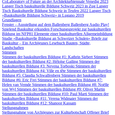
CoLaboratory of Future an der Architekturbiennale Venedig 2023
Langer Tisch baukulturelle Bildung Schweiz 2023 in Zug
Langer
Tisch Baukulturelle Bildung Schweiz in Teufen 2022
Langer Tisch
«Baukulturelle Bildung Schweiz» in Lugano 2019
Grundlagen
Fenster – Ausstellung auf dem Ballenberg
Ballenberg Audio
Play!
Spielend Baukultur erkunden
Forschungsprojekt zur baukulturellen
Bildung im NFP81
Elemente einer baukulturellen Allgemeinbildung
Studie «Baukulturelle Bildung an Schweizer Schulen»
Briefe zur
Baukultur – Ein Archijeunes Lesebuch
Bauten, Städte,
Landschaften
Stimmen
Stimmen der baukulturellen Bildung #1: Kathrin Siebert
Stimmen
der baukulturellen Bildung #2: Héloïse Gailing
Stimmen der
baukulturellen Bildung #3: Nevena Torboski
Stimmen der
baukulturellen Bildung #4: Ville en tête
Stimmen der baukulturellen
Bildung #5: Claudia Schwalfenberg
Stimmen der baukulturellen
Bildung #6: Eric Frei
Stimmen der baukulturellen Bildung #7:
Helen van Vemde
Stimmen der baukulturellen Bildung #8: Noëlle
von Wyl
Stimmen der baukulturellen Bildung #9: Oliver Martin
Stimmen der baukulturellen Bildung #10: Paul Marti
Stimmen der
baukulturellen Bildung #11: Verena Widmaier
Stimmen der
baukulturellen Bildung #12: Shanoor Kassam
Stellungnahmen
Stellungnahme von Archijeunes zur Kulturbotschaft
Offener Brief