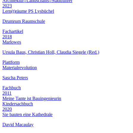
Architektur-/Landschafts-/Stadtführer
2023
Lern(t)räume PS Lysbüchel
Drumrum Raumschule
Fachartikel
2018
Marlowes
Ursula Baus, Christian Holl, Claudia Siegele (Red.)
Plattform
Materialrevolution
Sascha Peters
Fachbuch
2011
Meine Tante ist Bauingenieurin
Kindersachbuch
2020
Sie bauten eine Kathedrale
David Macaulay