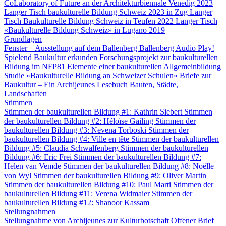
CoLaboratory of Future an der Architekturbiennale Venedig 2023
Langer Tisch baukulturelle Bildung Schweiz 2023 in Zug
Langer
Tisch Baukulturelle Bildung Schweiz in Teufen 2022
Langer Tisch
«Baukulturelle Bildung Schweiz» in Lugano 2019
Grundlagen
Fenster – Ausstellung auf dem Ballenberg
Ballenberg Audio
Play!
Spielend Baukultur erkunden
Forschungsprojekt zur baukulturellen
Bildung im NFP81
Elemente einer baukulturellen Allgemeinbildung
Studie «Baukulturelle Bildung an Schweizer Schulen»
Briefe zur
Baukultur – Ein Archijeunes Lesebuch
Bauten, Städte,
Landschaften
Stimmen
Stimmen der baukulturellen Bildung #1: Kathrin Siebert
Stimmen
der baukulturellen Bildung #2: Héloïse Gailing
Stimmen der
baukulturellen Bildung #3: Nevena Torboski
Stimmen der
baukulturellen Bildung #4: Ville en tête
Stimmen der baukulturellen
Bildung #5: Claudia Schwalfenberg
Stimmen der baukulturellen
Bildung #6: Eric Frei
Stimmen der baukulturellen Bildung #7:
Helen van Vemde
Stimmen der baukulturellen Bildung #8: Noëlle
von Wyl
Stimmen der baukulturellen Bildung #9: Oliver Martin
Stimmen der baukulturellen Bildung #10: Paul Marti
Stimmen der
baukulturellen Bildung #11: Verena Widmaier
Stimmen der
baukulturellen Bildung #12: Shanoor Kassam
Stellungnahmen
Stellungnahme von Archijeunes zur Kulturbotschaft
Offener Brief