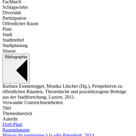
Fachbuch
Schlagwörter
Diversität
Partizipation
Öffentlicher Raum
Platz
Stadt
Stadtmöbel
Stadtplanung
Strasse
Bibliographie
Barbara Emmenegger, Monika Litscher (Hg.), Perspektiven zu
öffentlichen Räumen, Theoretische und praxisbezogene Beiträge
aus der Stadtforschung, Luzern, 2011.
Verwandte Unterrichtseinheiten
Titel
Themenbereich
AutorIn
Dorf-Platz
Raumplanung
Maison du patrimoine à la villa Patumbah, 2014