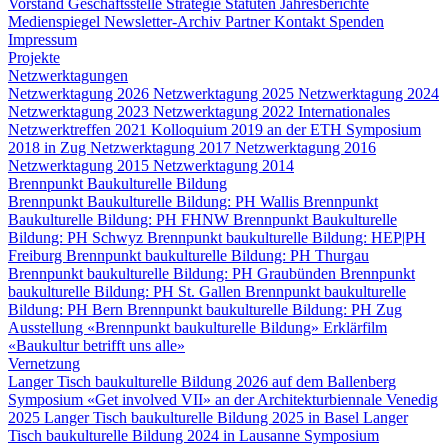
Vorstand
Geschäftsstelle
Strategie
Statuten
Jahresberichte
Medienspiegel
Newsletter-Archiv
Partner
Kontakt
Spenden
Impressum
Projekte
Netzwerktagungen
Netzwerktagung 2026
Netzwerktagung 2025
Netzwerktagung 2024
Netzwerktagung 2023
Netzwerktagung 2022
Internationales
Netzwerktreffen 2021
Kolloquium 2019 an der ETH
Symposium
2018 in Zug
Netzwerktagung 2017
Netzwerktagung 2016
Netzwerktagung 2015
Netzwerktagung 2014
Brennpunkt Baukulturelle Bildung
Brennpunkt Baukulturelle Bildung: PH Wallis
Brennpunkt
Baukulturelle Bildung: PH FHNW
Brennpunkt Baukulturelle
Bildung: PH Schwyz
Brennpunkt baukulturelle Bildung: HEP|PH
Freiburg
Brennpunkt baukulturelle Bildung: PH Thurgau
Brennpunkt baukulturelle Bildung: PH Graubünden
Brennpunkt
baukulturelle Bildung: PH St. Gallen
Brennpunkt baukulturelle
Bildung: PH Bern
Brennpunkt baukulturelle Bildung: PH Zug
Ausstellung «Brennpunkt baukulturelle Bildung»
Erklärfilm
«Baukultur betrifft uns alle»
Vernetzung
Langer Tisch baukulturelle Bildung 2026 auf dem Ballenberg
Symposium «Get involved VII» an der Architekturbiennale Venedig
2025
Langer Tisch baukulturelle Bildung 2025 in Basel
Langer
Tisch baukulturelle Bildung 2024 in Lausanne
Symposium