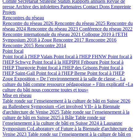
Comité
Secrétariat
Stratégie
Statuts
Rapports annuels
Revue de
presse
Archive des infolettres
Partenaires
Contact
Dons
Empreinte
Projets
Rencontres du réseau
Rencontre du réseau 2026
Rencontre du réseau 2025
Rencontre du
réseau 2024
Rencontre du réseau 2023
Conférence du réseau 2022
Rencontre internationale du réseau 2021
Colloque 2019 à l'ETH
Symposium 2018 à Zoug
Rencontre 2017
Rencontre 2016
Rencontre 2015
Rencontre 2014
Point focal
Point focal à l'HEP Valais
Point focal à l'HEP FHNW
Point focal à
l'HEP Schwyz
Point focal à la HEPIPH Fribourg
Point focal à
l'HEP Thurgovie
Point focal à l'HEP des Grisons
Point focal à
l'HEP Saint-Gall
Point focal à l'HEP Berne
Point focal à l'HEP
Zoug
Exposition « De l’environnement à la salle de classe – La
culture du bâti comme ressource pédagogique »
Film explicatif «La
culture du bâti nous concerne toutes et tous»
Mise en réseau
Table ronde sur l’enseignement à la culture de bâti en Suisse 2026
au Ballenberg
Symposium «Get involved VII» à la Biennale
d'architecture de Venise 2025
Table ronde sur l’enseignement à la
culture de bâti en Suisse 2025 à Bâle
Table ronde sur
l’enseignement à la culture de bâti en Suisse 2024 à Lausanne
Symposium CoLaboratory of Future à la Biennale d'architecture de
Venise 2023
Table ronde sur l’enseignement à la culture de bâti en