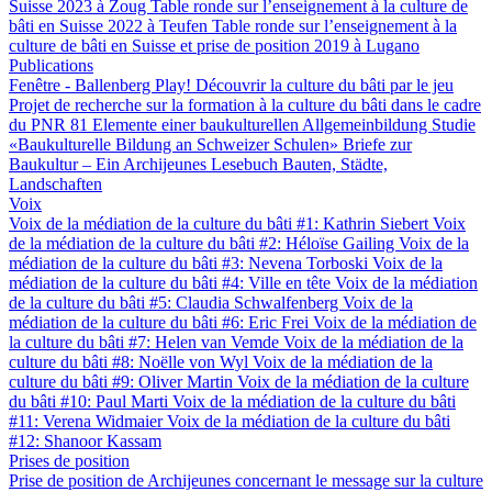
Suisse 2023 à Zoug
Table ronde sur l’enseignement à la culture de
bâti en Suisse 2022 à Teufen
Table ronde sur l’enseignement à la
culture de bâti en Suisse et prise de position 2019 à Lugano
Publications
Fenêtre - Ballenberg
Play! Découvrir la culture du bâti par le jeu
Projet de recherche sur la formation à la culture du bâti dans le cadre
du PNR 81
Elemente einer baukulturellen Allgemeinbildung
Studie
«Baukulturelle Bildung an Schweizer Schulen»
Briefe zur
Baukultur – Ein Archijeunes Lesebuch
Bauten, Städte,
Landschaften
Voix
Voix de la médiation de la culture du bâti #1: Kathrin Siebert
Voix
de la médiation de la culture du bâti #2: Héloïse Gailing
Voix de la
médiation de la culture du bâti #3: Nevena Torboski
Voix de la
médiation de la culture du bâti #4: Ville en tête
Voix de la médiation
de la culture du bâti #5: Claudia Schwalfenberg
Voix de la
médiation de la culture du bâti #6: Eric Frei
Voix de la médiation de
la culture du bâti #7: Helen van Vemde
Voix de la médiation de la
culture du bâti #8: Noëlle von Wyl
Voix de la médiation de la
culture du bâti #9: Oliver Martin
Voix de la médiation de la culture
du bâti #10: Paul Marti
Voix de la médiation de la culture du bâti
#11: Verena Widmaier
Voix de la médiation de la culture du bâti
#12: Shanoor Kassam
Prises de position
Prise de position de Archijeunes concernant le message sur la culture