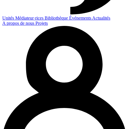
Unités
Médiateur·rices
Bibliothèque
Événements
Actualités
A propos de nous
Projets