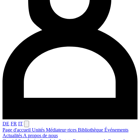
DE
FR
IT
Page d'accueil
Unités
Médiateur·rices
Bibliothèque
Événements
Actualités
A propos de nous