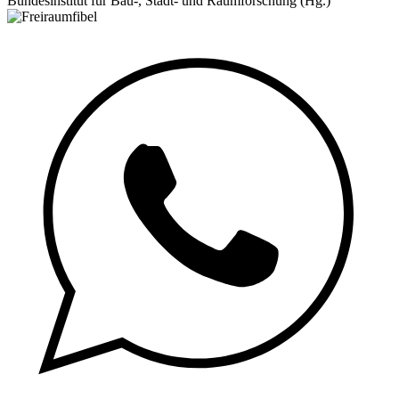
Bundesinstitut für Bau-, Stadt- und Raumforschung (Hg.)