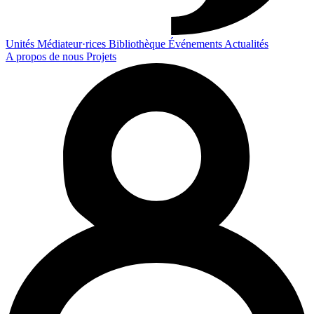
Unités
Médiateur·rices
Bibliothèque
Événements
Actualités
A propos de nous
Projets