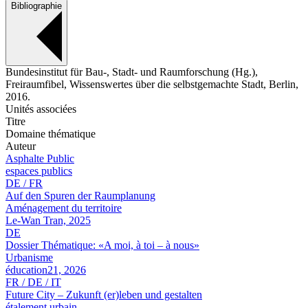
Bibliographie
Bundesinstitut für Bau-, Stadt- und Raumforschung (Hg.),
Freiraumfibel, Wissenswertes über die selbstgemachte Stadt, Berlin,
2016.
Unités associées
Titre
Domaine thématique
Auteur
Asphalte Public
espaces publics
DE / FR
Auf den Spuren der Raumplanung
Aménagement du territoire
Le-Wan Tran, 2025
DE
Dossier Thématique: «A moi, à toi – à nous»
Urbanisme
éducation21, 2026
FR / DE / IT
Future City – Zukunft (er)leben und gestalten
étalement urbain