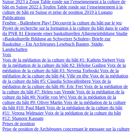
Suisse 2023 à Zoug
Table ronde sur l’enseignement à la culture de
bâti en Suisse 2022 à Teufen
Table ronde sur l’enseignement à la
culture de bâti en Suisse et prise de position 2019 à Lugano
Publications
Fenêtre - Ballenberg
Play! Découvrir la culture du bâti par le jeu
Projet de recherche sur la formation à la culture du bâti dans le cadre
du PNR 81
Elemente einer baukulturellen Allgemeinbildung
Studie
«Baukulturelle Bildung an Schweizer Schulen»
Briefe zur
Baukultur – Ein Archijeunes Lesebuch
Bauten, Städte,
Landschaften
Voix
Voix de la médiation de la culture du bâti #1: Kathrin Siebert
Voix
de la médiation de la culture du bâti #2: Héloïse Gailing
Voix de la
médiation de la culture du bâti #3: Nevena Torboski
Voix de la
médiation de la culture du bâti #4: Ville en tête
Voix de la médiation
de la culture du bâti #5: Claudia Schwalfenberg
Voix de la
médiation de la culture du bâti #6: Eric Frei
Voix de la médiation de
la culture du bâti #7: Helen van Vemde
Voix de la médiation de la
culture du bâti #8: Noëlle von Wyl
Voix de la médiation de la
culture du bâti #9: Oliver Martin
Voix de la médiation de la culture
du bâti #10: Paul Marti
Voix de la médiation de la culture du bâti
#11: Verena Widmaier
Voix de la médiation de la culture du bâti
#12: Shanoor Kassam
Prises de position
Prise de position de Archijeunes concernant le message sur la culture