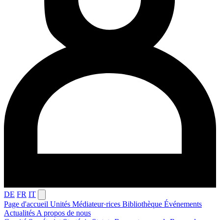
DE
FR
IT
Page d'accueil
Unités
Médiateur·rices
Bibliothèque
Événements
Actualités
A propos de nous