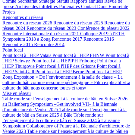
Comité
Secrétariat
Stratégie
Statuts
Rapports annuels
Revue de
presse
Archive des infolettres
Partenaires
Contact
Dons
Empreinte
Projets
Rencontres du réseau
Rencontre du réseau 2026
Rencontre du réseau 2025
Rencontre du
réseau 2024
Rencontre du réseau 2023
Conférence du réseau 2022
Rencontre internationale du réseau 2021
Colloque 2019 à l'ETH
Symposium 2018 à Zoug
Rencontre 2017
Rencontre 2016
Rencontre 2015
Rencontre 2014
Point focal
Point focal à l'HEP Valais
Point focal à l'HEP FHNW
Point focal à
l'HEP Schwyz
Point focal à la HEPIPH Fribourg
Point focal à
l'HEP Thurgovie
Point focal à l'HEP des Grisons
Point focal à
l'HEP Saint-Gall
Point focal à l'HEP Berne
Point focal à l'HEP
Zoug
Exposition « De l’environnement à la salle de classe – La
culture du bâti comme ressource pédagogique »
Film explicatif «La
culture du bâti nous concerne toutes et tous»
Mise en réseau
Table ronde sur l’enseignement à la culture de bâti en Suisse 2026
au Ballenberg
Symposium «Get involved VII» à la Biennale
d'architecture de Venise 2025
Table ronde sur l’enseignement à la
culture de bâti en Suisse 2025 à Bâle
Table ronde sur
l’enseignement à la culture de bâti en Suisse 2024 à Lausanne
Symposium CoLaboratory of Future à la Biennale d'architecture de
Venise 2023
Table ronde sur l’enseignement à la culture de bâti en