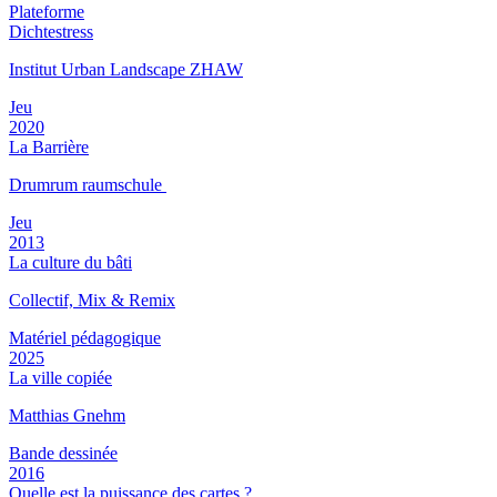
Plateforme
Dichtestress
Institut Urban Landscape ZHAW
Jeu
2020
La Barrière
Drumrum raumschule
Jeu
2013
La culture du bâti
Collectif, Mix & Remix
Matériel pédagogique
2025
La ville copiée
Matthias Gnehm
Bande dessinée
2016
Quelle est la puissance des cartes ?