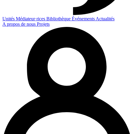
Unités
Médiateur·rices
Bibliothèque
Événements
Actualités
A propos de nous
Projets