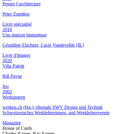
Penser l’architecture
Peter Zumthor
Livre spécialisé
2010
Une maison fantastique
Géraldine Elschner, Lucie Vandevelde (Ill.)
Livre d'images
2020
Villa Paletti
Bill Payne
Jeu
2002
Werkspuren
werken.ch (Hg.); ehemals SWV Design und Technik
Schweizerischer Werklehrerinnen- und Werklehrerverein
Magazine
House of Cards
Charles Eames, Ray Eames