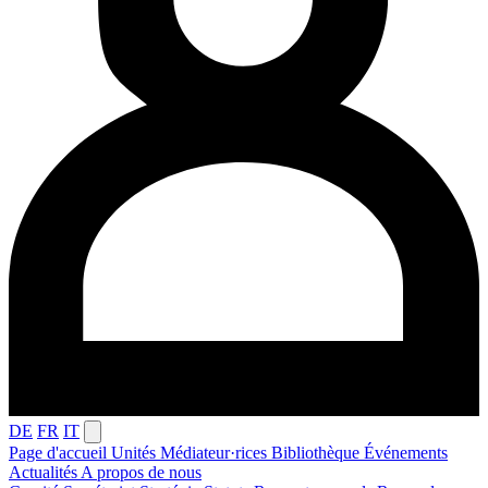
DE
FR
IT
Page d'accueil
Unités
Médiateur·rices
Bibliothèque
Événements
Actualités
A propos de nous