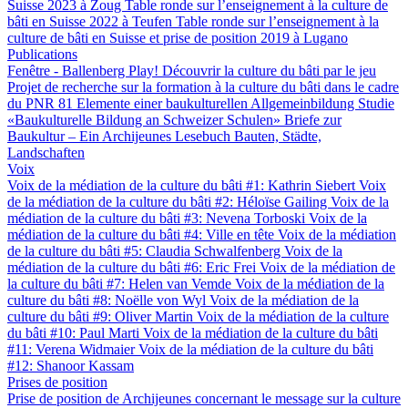
Suisse 2023 à Zoug
Table ronde sur l’enseignement à la culture de
bâti en Suisse 2022 à Teufen
Table ronde sur l’enseignement à la
culture de bâti en Suisse et prise de position 2019 à Lugano
Publications
Fenêtre - Ballenberg
Play! Découvrir la culture du bâti par le jeu
Projet de recherche sur la formation à la culture du bâti dans le cadre
du PNR 81
Elemente einer baukulturellen Allgemeinbildung
Studie
«Baukulturelle Bildung an Schweizer Schulen»
Briefe zur
Baukultur – Ein Archijeunes Lesebuch
Bauten, Städte,
Landschaften
Voix
Voix de la médiation de la culture du bâti #1: Kathrin Siebert
Voix
de la médiation de la culture du bâti #2: Héloïse Gailing
Voix de la
médiation de la culture du bâti #3: Nevena Torboski
Voix de la
médiation de la culture du bâti #4: Ville en tête
Voix de la médiation
de la culture du bâti #5: Claudia Schwalfenberg
Voix de la
médiation de la culture du bâti #6: Eric Frei
Voix de la médiation de
la culture du bâti #7: Helen van Vemde
Voix de la médiation de la
culture du bâti #8: Noëlle von Wyl
Voix de la médiation de la
culture du bâti #9: Oliver Martin
Voix de la médiation de la culture
du bâti #10: Paul Marti
Voix de la médiation de la culture du bâti
#11: Verena Widmaier
Voix de la médiation de la culture du bâti
#12: Shanoor Kassam
Prises de position
Prise de position de Archijeunes concernant le message sur la culture