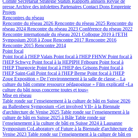
Comité
Secrétariat
Stratégie
Statuts
Rapports annuels
Revue de
presse
Archive des infolettres
Partenaires
Contact
Dons
Empreinte
Projets
Rencontres du réseau
Rencontre du réseau 2026
Rencontre du réseau 2025
Rencontre du
réseau 2024
Rencontre du réseau 2023
Conférence du réseau 2022
Rencontre internationale du réseau 2021
Colloque 2019 à l'ETH
Symposium 2018 à Zoug
Rencontre 2017
Rencontre 2016
Rencontre 2015
Rencontre 2014
Point focal
Point focal à l'HEP Valais
Point focal à l'HEP FHNW
Point focal à
l'HEP Schwyz
Point focal à la HEPIPH Fribourg
Point focal à
l'HEP Thurgovie
Point focal à l'HEP des Grisons
Point focal à
l'HEP Saint-Gall
Point focal à l'HEP Berne
Point focal à l'HEP
Zoug
Exposition « De l’environnement à la salle de classe – La
culture du bâti comme ressource pédagogique »
Film explicatif «La
culture du bâti nous concerne toutes et tous»
Mise en réseau
Table ronde sur l’enseignement à la culture de bâti en Suisse 2026
au Ballenberg
Symposium «Get involved VII» à la Biennale
d'architecture de Venise 2025
Table ronde sur l’enseignement à la
culture de bâti en Suisse 2025 à Bâle
Table ronde sur
l’enseignement à la culture de bâti en Suisse 2024 à Lausanne
Symposium CoLaboratory of Future à la Biennale d'architecture de
Venise 2023
Table ronde sur l’enseignement à la culture de bâti en