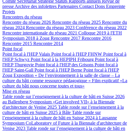
Comité
Secrétariat
Stratégie
Statuts
Rapports annuels
Revue de
presse
Archive des infolettres
Partenaires
Contact
Dons
Empreinte
Projets
Rencontres du réseau
Rencontre du réseau 2026
Rencontre du réseau 2025
Rencontre du
réseau 2024
Rencontre du réseau 2023
Conférence du réseau 2022
Rencontre internationale du réseau 2021
Colloque 2019 à l'ETH
Symposium 2018 à Zoug
Rencontre 2017
Rencontre 2016
Rencontre 2015
Rencontre 2014
Point focal
Point focal à l'HEP Valais
Point focal à l'HEP FHNW
Point focal à
l'HEP Schwyz
Point focal à la HEPIPH Fribourg
Point focal à
l'HEP Thurgovie
Point focal à l'HEP des Grisons
Point focal à
l'HEP Saint-Gall
Point focal à l'HEP Berne
Point focal à l'HEP
Zoug
Exposition « De l’environnement à la salle de classe – La
culture du bâti comme ressource pédagogique »
Film explicatif «La
culture du bâti nous concerne toutes et tous»
Mise en réseau
Table ronde sur l’enseignement à la culture de bâti en Suisse 2026
au Ballenberg
Symposium «Get involved VII» à la Biennale
d'architecture de Venise 2025
Table ronde sur l’enseignement à la
culture de bâti en Suisse 2025 à Bâle
Table ronde sur
l’enseignement à la culture de bâti en Suisse 2024 à Lausanne
Symposium CoLaboratory of Future à la Biennale d'architecture de
Venise 2023
Table ronde sur l’enseignement à la culture de bâti en