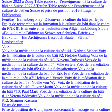
Suisse 2023 à Zoug
Table ronde sur l’enseignement à la culture de
bâti en Suisse 2022 à Teufen
Table ronde sur l’enseignement à la
culture de bâti en Suisse et prise de position 2019 à Lugano
Publications
Fenêtre - Ballenberg
Play! Découvrir la culture du bâti par le jeu
Projet de recherche sur la formation à la culture du bâti dans le cadre
du PNR 81
Elemente einer baukulturellen Allgemeinbildung
Studie
«Baukulturelle Bildung an Schweizer Schulen»
Briefe zur
Baukultur – Ein Archijeunes Lesebuch
Bauten, Städte,
Landschaften
Voix
Voix de la médiation de la culture du bâti #1: Kathrin Siebert
Voix
de la médiation de la culture du bâti #2: Héloïse Gailing
Voix de la
médiation de la culture du bâti #3: Nevena Torboski
Voix de la
médiation de la culture du bâti #4: Ville en tête
Voix de la médiation
de la culture du bâti #5: Claudia Schwalfenberg
Voix de la
médiation de la culture du bâti #6: Eric Frei
Voix de la médiation de
la culture du bâti #7: Helen van Vemde
Voix de la médiation de la
culture du bâti #8: Noëlle von Wyl
Voix de la médiation de la
culture du bâti #9: Oliver Martin
Voix de la médiation de la culture
du bâti #10: Paul Marti
Voix de la médiation de la culture du bâti
#11: Verena Widmaier
Voix de la médiation de la culture du bâti
#12: Shanoor Kassam
Prises de position
Prise de position de Archijeunes concernant le message sur la culture