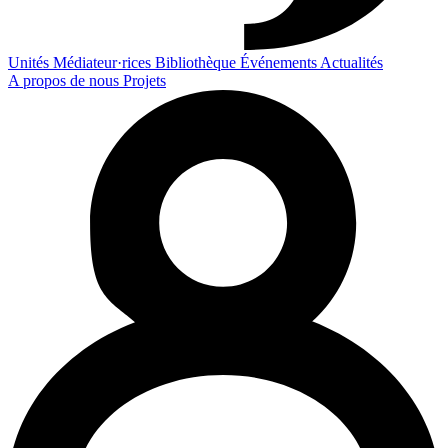
Unités
Médiateur·rices
Bibliothèque
Événements
Actualités
A propos de nous
Projets