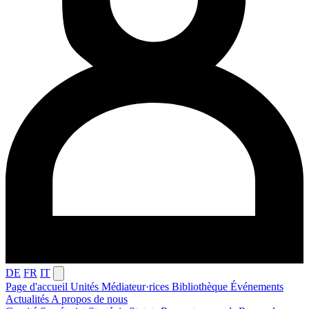
DE
FR
IT
Page d'accueil
Unités
Médiateur·rices
Bibliothèque
Événements
Actualités
A propos de nous