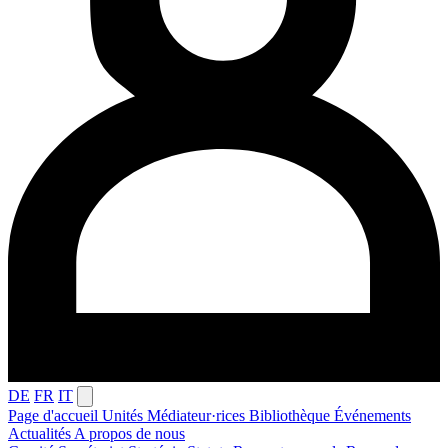
DE
FR
IT
Page d'accueil
Unités
Médiateur·rices
Bibliothèque
Événements
Actualités
A propos de nous