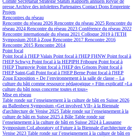
Comité
Secrétariat
Stratégie
Statuts
Rapports annuels
Revue de
presse
Archive des infolettres
Partenaires
Contact
Dons
Empreinte
Projets
Rencontres du réseau
Rencontre du réseau 2026
Rencontre du réseau 2025
Rencontre du
réseau 2024
Rencontre du réseau 2023
Conférence du réseau 2022
Rencontre internationale du réseau 2021
Colloque 2019 à l'ETH
Symposium 2018 à Zoug
Rencontre 2017
Rencontre 2016
Rencontre 2015
Rencontre 2014
Point focal
Point focal à l'HEP Valais
Point focal à l'HEP FHNW
Point focal à
l'HEP Schwyz
Point focal à la HEPIPH Fribourg
Point focal à
l'HEP Thurgovie
Point focal à l'HEP des Grisons
Point focal à
l'HEP Saint-Gall
Point focal à l'HEP Berne
Point focal à l'HEP
Zoug
Exposition « De l’environnement à la salle de classe – La
culture du bâti comme ressource pédagogique »
Film explicatif «La
culture du bâti nous concerne toutes et tous»
Mise en réseau
Table ronde sur l’enseignement à la culture de bâti en Suisse 2026
au Ballenberg
Symposium «Get involved VII» à la Biennale
d'architecture de Venise 2025
Table ronde sur l’enseignement à la
culture de bâti en Suisse 2025 à Bâle
Table ronde sur
l’enseignement à la culture de bâti en Suisse 2024 à Lausanne
Symposium CoLaboratory of Future à la Biennale d'architecture de
Venise 2023
Table ronde sur l’enseignement à la culture de bâti en