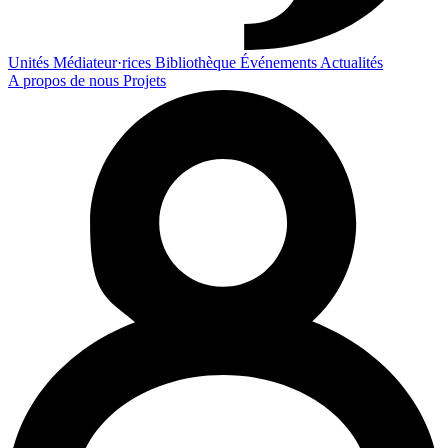
Unités
Médiateur·rices
Bibliothèque
Événements
Actualités
A propos de nous
Projets