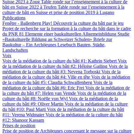
Suisse 2023 à Zoug
Table ronde sur l’enseignement à la culture de
bâti en Suisse 2022 à Teufen
Table ronde sur l’enseignement à la
culture de bâti en Suisse et prise de position 2019 à Lugano
Publications
Fenêtre - Ballenberg
Play! Découvrir la culture du bâti par le jeu
Projet de recherche sur la formation à la culture du bâti dans le cadre
du PNR 81
Elemente einer baukulturellen Allgemeinbildung
Studie
«Baukulturelle Bildung an Schweizer Schulen»
Briefe zur
Baukultur – Ein Archijeunes Lesebuch
Bauten, Städte,
Landschaften
Voix
Voix de la médiation de la culture du bâti #1: Kathrin Siebert
Voix
de la médiation de la culture du bâti #2: Héloïse Gailing
Voix de la
médiation de la culture du bâti #3: Nevena Torboski
Voix de la
médiation de la culture du bâti #4: Ville en tête
Voix de la médiation
de la culture du bâti #5: Claudia Schwalfenberg
Voix de la
médiation de la culture du bâti #6: Eric Frei
Voix de la médiation de
la culture du bâti #7: Helen van Vemde
Voix de la médiation de la
culture du bâti #8: Noëlle von Wyl
Voix de la médiation de la
culture du bâti #9: Oliver Martin
Voix de la médiation de la culture
du bâti #10: Paul Marti
Voix de la médiation de la culture du bâti
#11: Verena Widmaier
Voix de la médiation de la culture du bâti
#12: Shanoor Kassam
Prises de position
Prise de position de Archijeunes concernant le message sur la culture