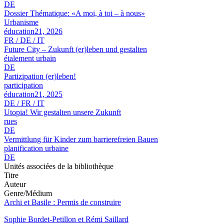
DE
Dossier Thématique: «A moi, à toi – à nous»
Urbanisme
éducation21, 2026
FR / DE / IT
Future City – Zukunft (er)leben und gestalten
étalement urbain
DE
Partizipation (er)leben!
participation
éducation21, 2025
DE / FR / IT
Utopia! Wir gestalten unsere Zukunft
rues
DE
Vermittlung für Kinder zum barrierefreien Bauen
planification urbaine
DE
Unités associées de la bibliothèque
Titre
Auteur
Genre/Médium
Archi et Basile : Permis de construire
Sophie Bordet-Petillon et Rémi Saillard