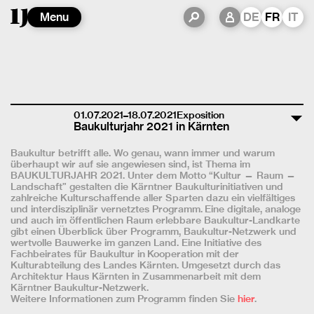
Menu
DE
FR
IT
01.07.2021–18.07.2021
Exposition
Baukulturjahr 2021 in Kärnten
Baukultur betrifft alle. Wo genau, wann immer und warum
überhaupt wir auf sie angewiesen sind, ist Thema im
BAUKULTURJAHR 2021. Unter dem Motto “Kultur — Raum —
Landschaft” gestalten die Kärntner Baukulturinitiativen und
zahlreiche Kulturschaffende aller Sparten dazu ein vielfältiges
und interdisziplinär vernetztes Programm.
Eine digitale, analoge
und auch im öffentlichen Raum erlebbare Baukultur-Landkarte
gibt einen Überblick über Programm, Baukultur-Netzwerk und
wertvolle Bauwerke im ganzen Land. Eine Initiative des
Fachbeirates für Baukultur in Kooperation mit der
Kulturabteilung des Landes Kärnten. Umgesetzt durch das
Architektur Haus Kärnten in Zusammenarbeit mit dem
Kärntner Baukultur-Netzwerk.
Weitere Informationen zum Programm finden Sie
hier
.