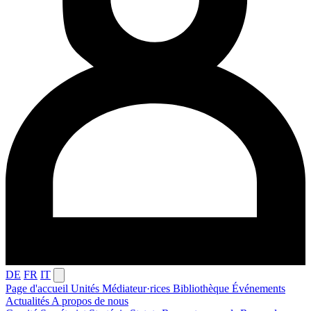
DE
FR
IT
Page d'accueil
Unités
Médiateur·rices
Bibliothèque
Événements
Actualités
A propos de nous