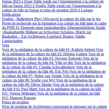
Suisse 2023 à Zoug
Table ronde sur l’enseignement à la culture de
bâti en Suisse 2022 à Teufen
Table ronde sur l’enseignement à la
culture de bâti en Suisse et prise de position 2019 à Lugano
Publications
Fenêtre - Ballenberg
Play! Découvrir la culture du bâti par le jeu
Projet de recherche sur la formation à la culture du bâti dans le cadre
du PNR 81
Elemente einer baukulturellen Allgemeinbildung
Studie
«Baukulturelle Bildung an Schweizer Schulen»
Briefe zur
Baukultur – Ein Archijeunes Lesebuch
Bauten, Städte,
Landschaften
Voix
Voix de la médiation de la culture du bâti #1: Kathrin Siebert
Voix
de la médiation de la culture du bâti #2: Héloïse Gailing
Voix de la
médiation de la culture du bâti #3: Nevena Torboski
Voix de la
médiation de la culture du bâti #4: Ville en tête
Voix de la médiation
de la culture du bâti #5: Claudia Schwalfenberg
Voix de la
médiation de la culture du bâti #6: Eric Frei
Voix de la médiation de
la culture du bâti #7: Helen van Vemde
Voix de la médiation de la
culture du bâti #8: Noëlle von Wyl
Voix de la médiation de la
culture du bâti #9: Oliver Martin
Voix de la médiation de la culture
du bâti #10: Paul Marti
Voix de la médiation de la culture du bâti
#11: Verena Widmaier
Voix de la médiation de la culture du bâti
#12: Shanoor Kassam
Prises de position
Prise de position de Archijeunes concernant le message sur la culture