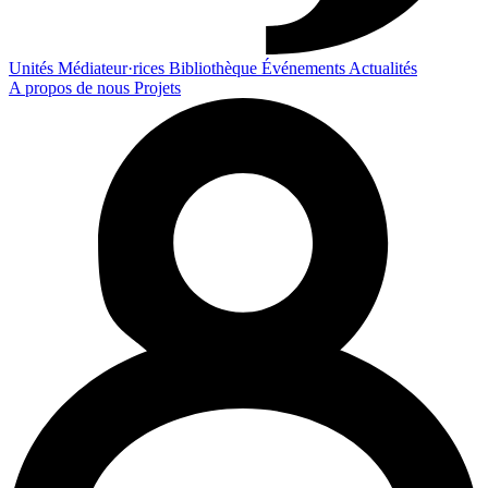
Unités
Médiateur·rices
Bibliothèque
Événements
Actualités
A propos de nous
Projets