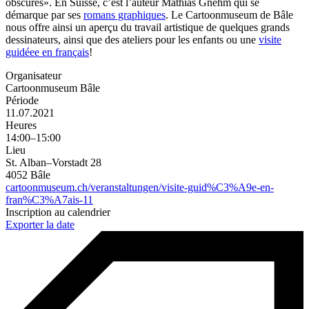
obscures». En Suisse, c’est l’auteur Mathias Gnehm qui se
démarque par ses
romans graphiques
. Le Cartoonmuseum de Bâle
nous offre ainsi un aperçu du travail artistique de quelques grands
dessinateurs, ainsi que des ateliers pour les enfants ou une
visite
guidéee en français
!
Organisateur
Cartoonmuseum Bâle
Période
11.07.2021
Heures
14:00–15:00
Lieu
St. Alban–Vorstadt 28
4052 Bâle
cartoonmuseum.ch/veranstaltungen/visite-guid%C3%A9e-en-
fran%C3%A7ais-11
Inscription au calendrier
Exporter la date