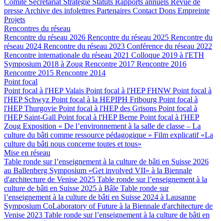
Comité
Secrétariat
Stratégie
Statuts
Rapports annuels
Revue de
presse
Archive des infolettres
Partenaires
Contact
Dons
Empreinte
Projets
Rencontres du réseau
Rencontre du réseau 2026
Rencontre du réseau 2025
Rencontre du
réseau 2024
Rencontre du réseau 2023
Conférence du réseau 2022
Rencontre internationale du réseau 2021
Colloque 2019 à l'ETH
Symposium 2018 à Zoug
Rencontre 2017
Rencontre 2016
Rencontre 2015
Rencontre 2014
Point focal
Point focal à l'HEP Valais
Point focal à l'HEP FHNW
Point focal à
l'HEP Schwyz
Point focal à la HEPIPH Fribourg
Point focal à
l'HEP Thurgovie
Point focal à l'HEP des Grisons
Point focal à
l'HEP Saint-Gall
Point focal à l'HEP Berne
Point focal à l'HEP
Zoug
Exposition « De l’environnement à la salle de classe – La
culture du bâti comme ressource pédagogique »
Film explicatif «La
culture du bâti nous concerne toutes et tous»
Mise en réseau
Table ronde sur l’enseignement à la culture de bâti en Suisse 2026
au Ballenberg
Symposium «Get involved VII» à la Biennale
d'architecture de Venise 2025
Table ronde sur l’enseignement à la
culture de bâti en Suisse 2025 à Bâle
Table ronde sur
l’enseignement à la culture de bâti en Suisse 2024 à Lausanne
Symposium CoLaboratory of Future à la Biennale d'architecture de
Venise 2023
Table ronde sur l’enseignement à la culture de bâti en