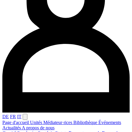
DE
FR
IT
Page d'accueil
Unités
Médiateur·rices
Bibliothèque
Événements
Actualités
A propos de nous