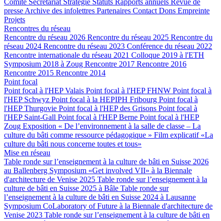
Comité
Secrétariat
Stratégie
Statuts
Rapports annuels
Revue de
presse
Archive des infolettres
Partenaires
Contact
Dons
Empreinte
Projets
Rencontres du réseau
Rencontre du réseau 2026
Rencontre du réseau 2025
Rencontre du
réseau 2024
Rencontre du réseau 2023
Conférence du réseau 2022
Rencontre internationale du réseau 2021
Colloque 2019 à l'ETH
Symposium 2018 à Zoug
Rencontre 2017
Rencontre 2016
Rencontre 2015
Rencontre 2014
Point focal
Point focal à l'HEP Valais
Point focal à l'HEP FHNW
Point focal à
l'HEP Schwyz
Point focal à la HEPIPH Fribourg
Point focal à
l'HEP Thurgovie
Point focal à l'HEP des Grisons
Point focal à
l'HEP Saint-Gall
Point focal à l'HEP Berne
Point focal à l'HEP
Zoug
Exposition « De l’environnement à la salle de classe – La
culture du bâti comme ressource pédagogique »
Film explicatif «La
culture du bâti nous concerne toutes et tous»
Mise en réseau
Table ronde sur l’enseignement à la culture de bâti en Suisse 2026
au Ballenberg
Symposium «Get involved VII» à la Biennale
d'architecture de Venise 2025
Table ronde sur l’enseignement à la
culture de bâti en Suisse 2025 à Bâle
Table ronde sur
l’enseignement à la culture de bâti en Suisse 2024 à Lausanne
Symposium CoLaboratory of Future à la Biennale d'architecture de
Venise 2023
Table ronde sur l’enseignement à la culture de bâti en