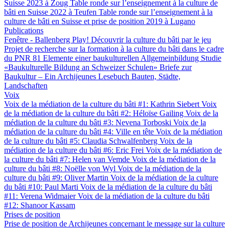
Suisse 2023 à Zoug
Table ronde sur l’enseignement à la culture de
bâti en Suisse 2022 à Teufen
Table ronde sur l’enseignement à la
culture de bâti en Suisse et prise de position 2019 à Lugano
Publications
Fenêtre - Ballenberg
Play! Découvrir la culture du bâti par le jeu
Projet de recherche sur la formation à la culture du bâti dans le cadre
du PNR 81
Elemente einer baukulturellen Allgemeinbildung
Studie
«Baukulturelle Bildung an Schweizer Schulen»
Briefe zur
Baukultur – Ein Archijeunes Lesebuch
Bauten, Städte,
Landschaften
Voix
Voix de la médiation de la culture du bâti #1: Kathrin Siebert
Voix
de la médiation de la culture du bâti #2: Héloïse Gailing
Voix de la
médiation de la culture du bâti #3: Nevena Torboski
Voix de la
médiation de la culture du bâti #4: Ville en tête
Voix de la médiation
de la culture du bâti #5: Claudia Schwalfenberg
Voix de la
médiation de la culture du bâti #6: Eric Frei
Voix de la médiation de
la culture du bâti #7: Helen van Vemde
Voix de la médiation de la
culture du bâti #8: Noëlle von Wyl
Voix de la médiation de la
culture du bâti #9: Oliver Martin
Voix de la médiation de la culture
du bâti #10: Paul Marti
Voix de la médiation de la culture du bâti
#11: Verena Widmaier
Voix de la médiation de la culture du bâti
#12: Shanoor Kassam
Prises de position
Prise de position de Archijeunes concernant le message sur la culture