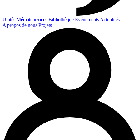
Unités
Médiateur·rices
Bibliothèque
Événements
Actualités
A propos de nous
Projets