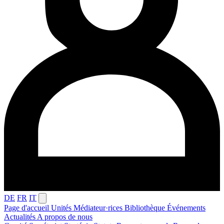
DE
FR
IT
Page d'accueil
Unités
Médiateur·rices
Bibliothèque
Événements
Actualités
A propos de nous