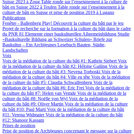
Suisse 2023 à Zoug
Table ronde sur l’enseignement à la culture de
bâti en Suisse 2022 à Teufen
Table ronde sur l’enseignement à la
culture de bâti en Suisse et prise de position 2019 à Lugano
Publications
Fenêtre - Ballenberg
Play! Découvrir la culture du bâti par le jeu
Projet de recherche sur la formation à la culture du bâti dans le cadre
du PNR 81
Elemente einer baukulturellen Allgemeinbildung
Studie
«Baukulturelle Bildung an Schweizer Schulen»
Briefe zur
Baukultur – Ein Archijeunes Lesebuch
Bauten, Städte,
Landschaften
Voix
Voix de la médiation de la culture du bâti #1: Kathrin Siebert
Voix
de la médiation de la culture du bâti #2: Héloïse Gailing
Voix de la
médiation de la culture du bâti #3: Nevena Torboski
Voix de la
médiation de la culture du bâti #4: Ville en tête
Voix de la médiation
de la culture du bâti #5: Claudia Schwalfenberg
Voix de la
médiation de la culture du bâti #6: Eric Frei
Voix de la médiation de
la culture du bâti #7: Helen van Vemde
Voix de la médiation de la
culture du bâti #8: Noëlle von Wyl
Voix de la médiation de la
culture du bâti #9: Oliver Martin
Voix de la médiation de la culture
du bâti #10: Paul Marti
Voix de la médiation de la culture du bâti
#11: Verena Widmaier
Voix de la médiation de la culture du bâti
#12: Shanoor Kassam
Prises de position
Prise de position de Archijeunes concernant le message sur la culture