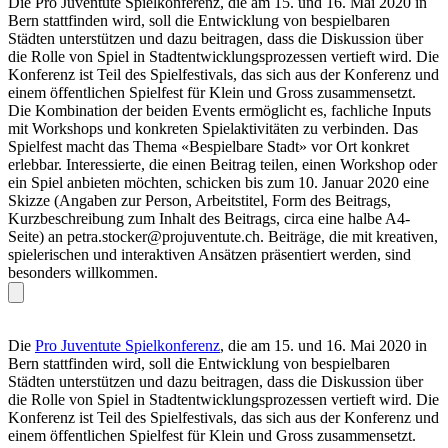
Die Pro Juventute Spielkonferenz, die am 15. und 16. Mai 2020 in
Bern stattfinden wird, soll die Entwicklung von bespielbaren
Städten unterstützen und dazu beitragen, dass die Diskussion über
die Rolle von Spiel in Stadtentwicklungsprozessen vertieft wird. Die
Konferenz ist Teil des Spielfestivals, das sich aus der Konferenz und
einem öffentlichen Spielfest für Klein und Gross zusammensetzt.
Die Kombination der beiden Events ermöglicht es, fachliche Inputs
mit Workshops und konkreten Spielaktivitäten zu verbinden. Das
Spielfest macht das Thema «Bespielbare Stadt» vor Ort konkret
erlebbar. Interessierte, die einen Beitrag teilen, einen Workshop oder
ein Spiel anbieten möchten, schicken bis zum 10. Januar 2020 eine
Skizze (Angaben zur Person, Arbeitstitel, Form des Beitrags,
Kurzbeschreibung zum Inhalt des Beitrags, circa eine halbe A4-
Seite) an petra.stocker@projuventute.ch. Beiträge, die mit kreativen,
spielerischen und interaktiven Ansätzen präsentiert werden, sind
besonders willkommen.
Die
Pro Juventute Spielkonferenz
, die am 15. und 16. Mai 2020 in
Bern stattfinden wird, soll die Entwicklung von bespielbaren
Städten unterstützen und dazu beitragen, dass die Diskussion über
die Rolle von Spiel in Stadtentwicklungsprozessen vertieft wird. Die
Konferenz ist Teil des Spielfestivals, das sich aus der Konferenz und
einem öffentlichen Spielfest für Klein und Gross zusammensetzt.