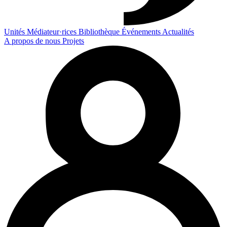
Unités
Médiateur·rices
Bibliothèque
Événements
Actualités
A propos de nous
Projets