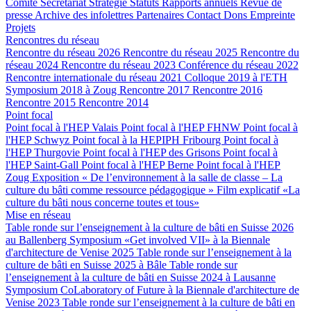
Comité
Secrétariat
Stratégie
Statuts
Rapports annuels
Revue de
presse
Archive des infolettres
Partenaires
Contact
Dons
Empreinte
Projets
Rencontres du réseau
Rencontre du réseau 2026
Rencontre du réseau 2025
Rencontre du
réseau 2024
Rencontre du réseau 2023
Conférence du réseau 2022
Rencontre internationale du réseau 2021
Colloque 2019 à l'ETH
Symposium 2018 à Zoug
Rencontre 2017
Rencontre 2016
Rencontre 2015
Rencontre 2014
Point focal
Point focal à l'HEP Valais
Point focal à l'HEP FHNW
Point focal à
l'HEP Schwyz
Point focal à la HEPIPH Fribourg
Point focal à
l'HEP Thurgovie
Point focal à l'HEP des Grisons
Point focal à
l'HEP Saint-Gall
Point focal à l'HEP Berne
Point focal à l'HEP
Zoug
Exposition « De l’environnement à la salle de classe – La
culture du bâti comme ressource pédagogique »
Film explicatif «La
culture du bâti nous concerne toutes et tous»
Mise en réseau
Table ronde sur l’enseignement à la culture de bâti en Suisse 2026
au Ballenberg
Symposium «Get involved VII» à la Biennale
d'architecture de Venise 2025
Table ronde sur l’enseignement à la
culture de bâti en Suisse 2025 à Bâle
Table ronde sur
l’enseignement à la culture de bâti en Suisse 2024 à Lausanne
Symposium CoLaboratory of Future à la Biennale d'architecture de
Venise 2023
Table ronde sur l’enseignement à la culture de bâti en