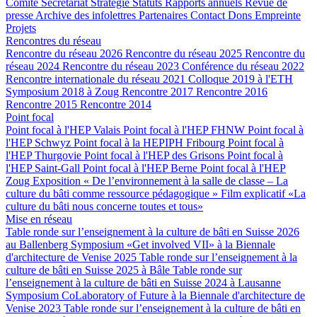
Comité
Secrétariat
Stratégie
Statuts
Rapports annuels
Revue de
presse
Archive des infolettres
Partenaires
Contact
Dons
Empreinte
Projets
Rencontres du réseau
Rencontre du réseau 2026
Rencontre du réseau 2025
Rencontre du
réseau 2024
Rencontre du réseau 2023
Conférence du réseau 2022
Rencontre internationale du réseau 2021
Colloque 2019 à l'ETH
Symposium 2018 à Zoug
Rencontre 2017
Rencontre 2016
Rencontre 2015
Rencontre 2014
Point focal
Point focal à l'HEP Valais
Point focal à l'HEP FHNW
Point focal à
l'HEP Schwyz
Point focal à la HEPIPH Fribourg
Point focal à
l'HEP Thurgovie
Point focal à l'HEP des Grisons
Point focal à
l'HEP Saint-Gall
Point focal à l'HEP Berne
Point focal à l'HEP
Zoug
Exposition « De l’environnement à la salle de classe – La
culture du bâti comme ressource pédagogique »
Film explicatif «La
culture du bâti nous concerne toutes et tous»
Mise en réseau
Table ronde sur l’enseignement à la culture de bâti en Suisse 2026
au Ballenberg
Symposium «Get involved VII» à la Biennale
d'architecture de Venise 2025
Table ronde sur l’enseignement à la
culture de bâti en Suisse 2025 à Bâle
Table ronde sur
l’enseignement à la culture de bâti en Suisse 2024 à Lausanne
Symposium CoLaboratory of Future à la Biennale d'architecture de
Venise 2023
Table ronde sur l’enseignement à la culture de bâti en