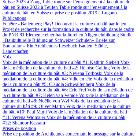
Suisse 2023 à Zoug
Table ronde sur l’enseignement à la culture de
bâti en Suisse 2022 à Teufen
Table ronde sur l’enseignement à la
culture de bâti en Suisse et prise de position 2019 à Lugano
Publications
Fenêtre - Ballenberg
Play! Découvrir la culture du bâti par le jeu
Projet de recherche sur la formation à la culture du bâti dans le cadre
du PNR 81
Elemente einer baukulturellen Allgemeinbildung
Studie
«Baukulturelle Bildung an Schweizer Schulen»
Briefe zur
Baukultur – Ein Archijeunes Lesebuch
Bauten, Städte,
Landschaften
Voix
Voix de la médiation de la culture du bâti #1: Kathrin Siebert
Voix
de la médiation de la culture du bâti #2: Héloïse Gailing
Voix de la
médiation de la culture du bâti #3: Nevena Torboski
Voix de la
médiation de la culture du bâti #4: Ville en tête
Voix de la médiation
de la culture du bâti #5: Claudia Schwalfenberg
Voix de la
médiation de la culture du bâti #6: Eric Frei
Voix de la médiation de
la culture du bâti #7: Helen van Vemde
Voix de la médiation de la
culture du bâti #8: Noëlle von Wyl
Voix de la médiation de la
culture du bâti #9: Oliver Martin
Voix de la médiation de la culture
du bâti #10: Paul Marti
Voix de la médiation de la culture du bâti
#11: Verena Widmaier
Voix de la médiation de la culture du bâti
#12: Shanoor Kassam
Prises de position
Prise de position de Archijeunes concernant le message sur la culture