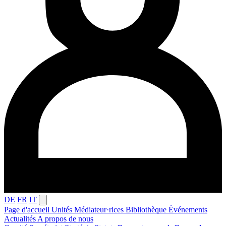
DE
FR
IT
Page d'accueil
Unités
Médiateur·rices
Bibliothèque
Événements
Actualités
A propos de nous