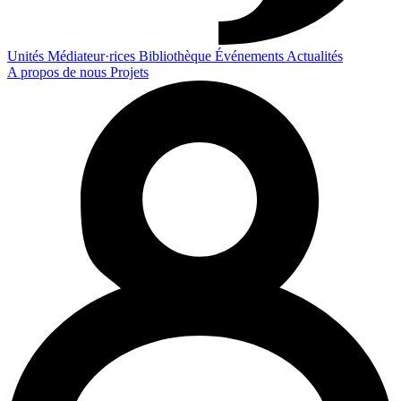
Unités
Médiateur·rices
Bibliothèque
Événements
Actualités
A propos de nous
Projets