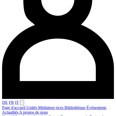
DE
FR
IT
Page d'accueil
Unités
Médiateur·rices
Bibliothèque
Événements
Actualités
A propos de nous