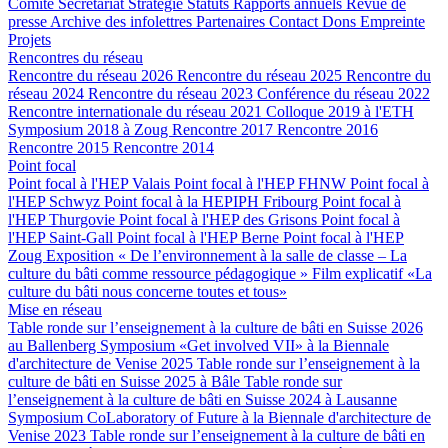
Comité
Secrétariat
Stratégie
Statuts
Rapports annuels
Revue de
presse
Archive des infolettres
Partenaires
Contact
Dons
Empreinte
Projets
Rencontres du réseau
Rencontre du réseau 2026
Rencontre du réseau 2025
Rencontre du
réseau 2024
Rencontre du réseau 2023
Conférence du réseau 2022
Rencontre internationale du réseau 2021
Colloque 2019 à l'ETH
Symposium 2018 à Zoug
Rencontre 2017
Rencontre 2016
Rencontre 2015
Rencontre 2014
Point focal
Point focal à l'HEP Valais
Point focal à l'HEP FHNW
Point focal à
l'HEP Schwyz
Point focal à la HEPIPH Fribourg
Point focal à
l'HEP Thurgovie
Point focal à l'HEP des Grisons
Point focal à
l'HEP Saint-Gall
Point focal à l'HEP Berne
Point focal à l'HEP
Zoug
Exposition « De l’environnement à la salle de classe – La
culture du bâti comme ressource pédagogique »
Film explicatif «La
culture du bâti nous concerne toutes et tous»
Mise en réseau
Table ronde sur l’enseignement à la culture de bâti en Suisse 2026
au Ballenberg
Symposium «Get involved VII» à la Biennale
d'architecture de Venise 2025
Table ronde sur l’enseignement à la
culture de bâti en Suisse 2025 à Bâle
Table ronde sur
l’enseignement à la culture de bâti en Suisse 2024 à Lausanne
Symposium CoLaboratory of Future à la Biennale d'architecture de
Venise 2023
Table ronde sur l’enseignement à la culture de bâti en