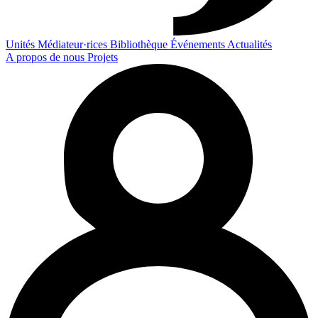
Unités
Médiateur·rices
Bibliothèque
Événements
Actualités
A propos de nous
Projets