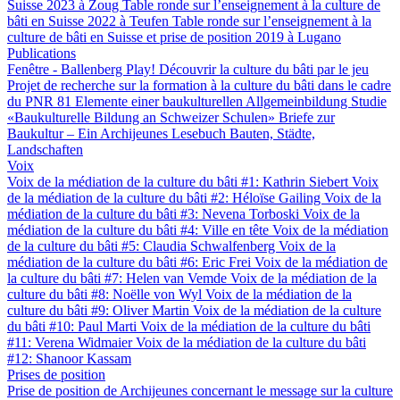
Suisse 2023 à Zoug
Table ronde sur l’enseignement à la culture de
bâti en Suisse 2022 à Teufen
Table ronde sur l’enseignement à la
culture de bâti en Suisse et prise de position 2019 à Lugano
Publications
Fenêtre - Ballenberg
Play! Découvrir la culture du bâti par le jeu
Projet de recherche sur la formation à la culture du bâti dans le cadre
du PNR 81
Elemente einer baukulturellen Allgemeinbildung
Studie
«Baukulturelle Bildung an Schweizer Schulen»
Briefe zur
Baukultur – Ein Archijeunes Lesebuch
Bauten, Städte,
Landschaften
Voix
Voix de la médiation de la culture du bâti #1: Kathrin Siebert
Voix
de la médiation de la culture du bâti #2: Héloïse Gailing
Voix de la
médiation de la culture du bâti #3: Nevena Torboski
Voix de la
médiation de la culture du bâti #4: Ville en tête
Voix de la médiation
de la culture du bâti #5: Claudia Schwalfenberg
Voix de la
médiation de la culture du bâti #6: Eric Frei
Voix de la médiation de
la culture du bâti #7: Helen van Vemde
Voix de la médiation de la
culture du bâti #8: Noëlle von Wyl
Voix de la médiation de la
culture du bâti #9: Oliver Martin
Voix de la médiation de la culture
du bâti #10: Paul Marti
Voix de la médiation de la culture du bâti
#11: Verena Widmaier
Voix de la médiation de la culture du bâti
#12: Shanoor Kassam
Prises de position
Prise de position de Archijeunes concernant le message sur la culture