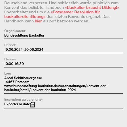
Deutschland vernetzen. Und schliesslich wurde pünktlich zum
Konvent das beliebte Handbuch
«Baukultur braucht Bildung!»
überarbeitet und um die
«Potsdamer Resolution für
baukulturelle Bildung»
des letzten Konvents ergänzt. Das
Handbuch kann
hier
als pdf bezogen werden.
Organisateur
Bundesstiftung Baukultur
Période
19.06.2024–20.06.2024
Heures
10:00–16:30
Lieu
Areal Schiffbauergasse
14467 Potsdam
www.bundesstiftung-baukultur.de/veranstaltungen/konvent-der-
baukultur/detail/konvent-der-baukultur-2024
Inscription au calendrier
Exporter la date