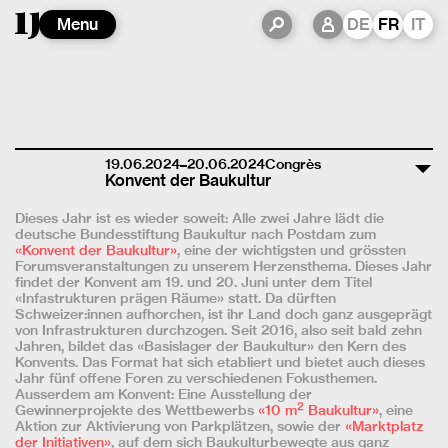
Menu
DE
FR
IT
19.06.2024–20.06.2024
Congrès
Konvent der Baukultur
Dieses Jahr ist es wieder soweit: Alle zwei Jahre lädt die
deutsche Bundesstiftung Baukultur nach Postdam zum
«Konvent der Baukultur»
, eine der wichtigsten und grössten
Forumsveranstaltungen zu unserem Herzensthema. Dieses Jahr
findet der Konvent am 19. und 20. Juni unter dem Titel
«Infastrukturen prägen Räume» statt. Da dürften
Schweizer:innen aufhorchen, ist ihr Land doch ganz ausgeprägt
von Infrastrukturen durchzogen. Seit 2016, also seit bald zehn
Jahren, bildet das «Basislager der Baukultur» den Kern des
Konvents. Das Format hat sich etabliert und bietet auch dieses
Jahr fünf offene Foren zu verschiedenen Fokusthemen.
Ausserdem am Konvent: Eine Ausstellung der
2
Gewinnerprojekte des Wettbewerbs
«10 m
Baukultur»
, eine
Aktion zur Aktivierung von Parkplätzen, sowie der
«Marktplatz
der Initiativen»
, auf dem sich Baukulturbewegte aus ganz