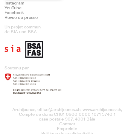
Instagram
YouTube
Facebook
Revue de presse
Un projet commun
de SIA und BSA
Soutenu par
Archijeunes,
office@archijeunes.ch
, www.archijeunes.ch,
Compte de dons: CH81 0900 0000 1071 5740 1
case postale 907, 4001 Bâle
Contact
Empreinte
Politique de confidentialité