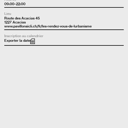
09:00–22:00
Lieu
Route des Acacias 45
1227 Acacias
www.pavillonsicli.ch/fr/les-rendez-vous-de-lurbanisme
Inscription au calendrier
Exporter la date