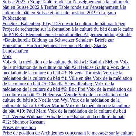
Suisse 2023 à Zoug
Table ronde sur l’enseignement à la culture de
bâti en Suisse 2022 à Teufen
Table ronde sur l’enseignement à la
culture de bâti en Suisse et prise de position 2019 à Lugano
Publications
Fenêtre - Ballenberg
Play! Découvrir la culture du bâti par le jeu
Projet de recherche sur la formation à la culture du bâti dans le cadre
du PNR 81
Elemente einer baukulturellen Allgemeinbildung
Studie
«Baukulturelle Bildung an Schweizer Schulen»
Briefe zur
Baukultur – Ein Archijeunes Lesebuch
Bauten, Städte,
Landschaften
Voix
Voix de la médiation de la culture du bâti #1: Kathrin Siebert
Voix
de la médiation de la culture du bâti #2: Héloïse Gailing
Voix de la
médiation de la culture du bâti #3: Nevena Torboski
Voix de la
médiation de la culture du bâti #4: Ville en tête
Voix de la médiation
de la culture du bâti #5: Claudia Schwalfenberg
Voix de la
médiation de la culture du bâti #6: Eric Frei
Voix de la médiation de
la culture du bâti #7: Helen van Vemde
Voix de la médiation de la
culture du bâti #8: Noëlle von Wyl
Voix de la médiation de la
culture du bâti #9: Oliver Martin
Voix de la médiation de la culture
du bâti #10: Paul Marti
Voix de la médiation de la culture du bâti
#11: Verena Widmaier
Voix de la médiation de la culture du bâti
#12: Shanoor Kassam
Prises de position
Prise de position de Archijeunes concernant le message sur la culture