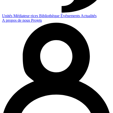
Unités
Médiateur·rices
Bibliothèque
Événements
Actualités
A propos de nous
Projets