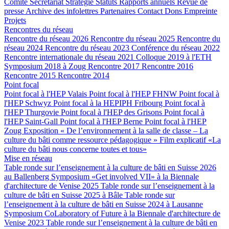
Comité
Secrétariat
Stratégie
Statuts
Rapports annuels
Revue de
presse
Archive des infolettres
Partenaires
Contact
Dons
Empreinte
Projets
Rencontres du réseau
Rencontre du réseau 2026
Rencontre du réseau 2025
Rencontre du
réseau 2024
Rencontre du réseau 2023
Conférence du réseau 2022
Rencontre internationale du réseau 2021
Colloque 2019 à l'ETH
Symposium 2018 à Zoug
Rencontre 2017
Rencontre 2016
Rencontre 2015
Rencontre 2014
Point focal
Point focal à l'HEP Valais
Point focal à l'HEP FHNW
Point focal à
l'HEP Schwyz
Point focal à la HEPIPH Fribourg
Point focal à
l'HEP Thurgovie
Point focal à l'HEP des Grisons
Point focal à
l'HEP Saint-Gall
Point focal à l'HEP Berne
Point focal à l'HEP
Zoug
Exposition « De l’environnement à la salle de classe – La
culture du bâti comme ressource pédagogique »
Film explicatif «La
culture du bâti nous concerne toutes et tous»
Mise en réseau
Table ronde sur l’enseignement à la culture de bâti en Suisse 2026
au Ballenberg
Symposium «Get involved VII» à la Biennale
d'architecture de Venise 2025
Table ronde sur l’enseignement à la
culture de bâti en Suisse 2025 à Bâle
Table ronde sur
l’enseignement à la culture de bâti en Suisse 2024 à Lausanne
Symposium CoLaboratory of Future à la Biennale d'architecture de
Venise 2023
Table ronde sur l’enseignement à la culture de bâti en