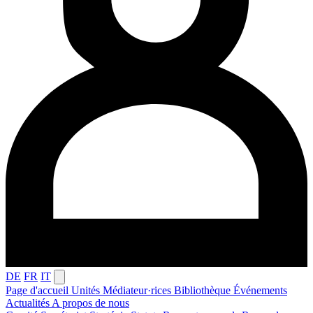
DE
FR
IT
Page d'accueil
Unités
Médiateur·rices
Bibliothèque
Événements
Actualités
A propos de nous