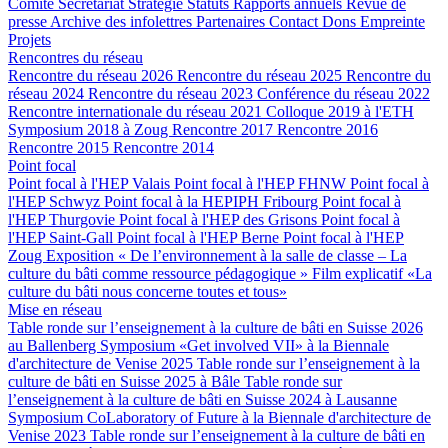
Comité
Secrétariat
Stratégie
Statuts
Rapports annuels
Revue de
presse
Archive des infolettres
Partenaires
Contact
Dons
Empreinte
Projets
Rencontres du réseau
Rencontre du réseau 2026
Rencontre du réseau 2025
Rencontre du
réseau 2024
Rencontre du réseau 2023
Conférence du réseau 2022
Rencontre internationale du réseau 2021
Colloque 2019 à l'ETH
Symposium 2018 à Zoug
Rencontre 2017
Rencontre 2016
Rencontre 2015
Rencontre 2014
Point focal
Point focal à l'HEP Valais
Point focal à l'HEP FHNW
Point focal à
l'HEP Schwyz
Point focal à la HEPIPH Fribourg
Point focal à
l'HEP Thurgovie
Point focal à l'HEP des Grisons
Point focal à
l'HEP Saint-Gall
Point focal à l'HEP Berne
Point focal à l'HEP
Zoug
Exposition « De l’environnement à la salle de classe – La
culture du bâti comme ressource pédagogique »
Film explicatif «La
culture du bâti nous concerne toutes et tous»
Mise en réseau
Table ronde sur l’enseignement à la culture de bâti en Suisse 2026
au Ballenberg
Symposium «Get involved VII» à la Biennale
d'architecture de Venise 2025
Table ronde sur l’enseignement à la
culture de bâti en Suisse 2025 à Bâle
Table ronde sur
l’enseignement à la culture de bâti en Suisse 2024 à Lausanne
Symposium CoLaboratory of Future à la Biennale d'architecture de
Venise 2023
Table ronde sur l’enseignement à la culture de bâti en