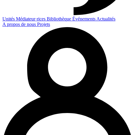
Unités
Médiateur·rices
Bibliothèque
Événements
Actualités
A propos de nous
Projets