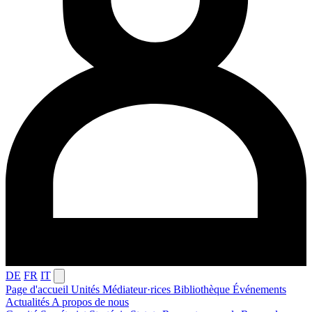
DE
FR
IT
Page d'accueil
Unités
Médiateur·rices
Bibliothèque
Événements
Actualités
A propos de nous