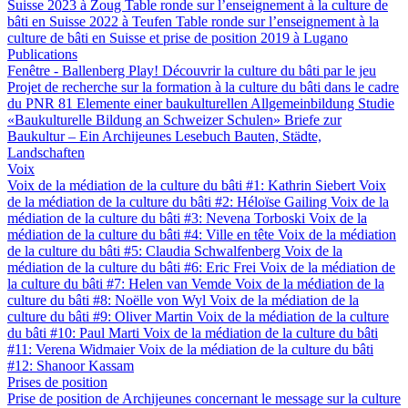
Suisse 2023 à Zoug
Table ronde sur l’enseignement à la culture de
bâti en Suisse 2022 à Teufen
Table ronde sur l’enseignement à la
culture de bâti en Suisse et prise de position 2019 à Lugano
Publications
Fenêtre - Ballenberg
Play! Découvrir la culture du bâti par le jeu
Projet de recherche sur la formation à la culture du bâti dans le cadre
du PNR 81
Elemente einer baukulturellen Allgemeinbildung
Studie
«Baukulturelle Bildung an Schweizer Schulen»
Briefe zur
Baukultur – Ein Archijeunes Lesebuch
Bauten, Städte,
Landschaften
Voix
Voix de la médiation de la culture du bâti #1: Kathrin Siebert
Voix
de la médiation de la culture du bâti #2: Héloïse Gailing
Voix de la
médiation de la culture du bâti #3: Nevena Torboski
Voix de la
médiation de la culture du bâti #4: Ville en tête
Voix de la médiation
de la culture du bâti #5: Claudia Schwalfenberg
Voix de la
médiation de la culture du bâti #6: Eric Frei
Voix de la médiation de
la culture du bâti #7: Helen van Vemde
Voix de la médiation de la
culture du bâti #8: Noëlle von Wyl
Voix de la médiation de la
culture du bâti #9: Oliver Martin
Voix de la médiation de la culture
du bâti #10: Paul Marti
Voix de la médiation de la culture du bâti
#11: Verena Widmaier
Voix de la médiation de la culture du bâti
#12: Shanoor Kassam
Prises de position
Prise de position de Archijeunes concernant le message sur la culture