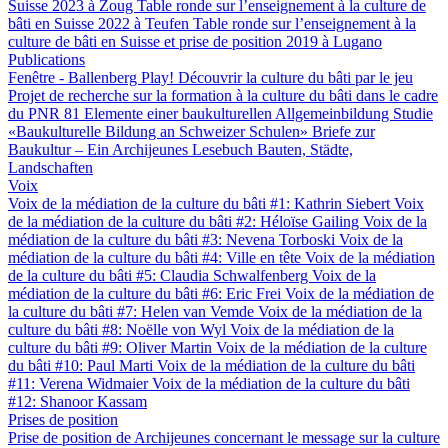
Suisse 2023 à Zoug
Table ronde sur l’enseignement à la culture de
bâti en Suisse 2022 à Teufen
Table ronde sur l’enseignement à la
culture de bâti en Suisse et prise de position 2019 à Lugano
Publications
Fenêtre - Ballenberg
Play! Découvrir la culture du bâti par le jeu
Projet de recherche sur la formation à la culture du bâti dans le cadre
du PNR 81
Elemente einer baukulturellen Allgemeinbildung
Studie
«Baukulturelle Bildung an Schweizer Schulen»
Briefe zur
Baukultur – Ein Archijeunes Lesebuch
Bauten, Städte,
Landschaften
Voix
Voix de la médiation de la culture du bâti #1: Kathrin Siebert
Voix
de la médiation de la culture du bâti #2: Héloïse Gailing
Voix de la
médiation de la culture du bâti #3: Nevena Torboski
Voix de la
médiation de la culture du bâti #4: Ville en tête
Voix de la médiation
de la culture du bâti #5: Claudia Schwalfenberg
Voix de la
médiation de la culture du bâti #6: Eric Frei
Voix de la médiation de
la culture du bâti #7: Helen van Vemde
Voix de la médiation de la
culture du bâti #8: Noëlle von Wyl
Voix de la médiation de la
culture du bâti #9: Oliver Martin
Voix de la médiation de la culture
du bâti #10: Paul Marti
Voix de la médiation de la culture du bâti
#11: Verena Widmaier
Voix de la médiation de la culture du bâti
#12: Shanoor Kassam
Prises de position
Prise de position de Archijeunes concernant le message sur la culture