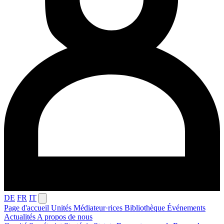
DE
FR
IT
Page d'accueil
Unités
Médiateur·rices
Bibliothèque
Événements
Actualités
A propos de nous