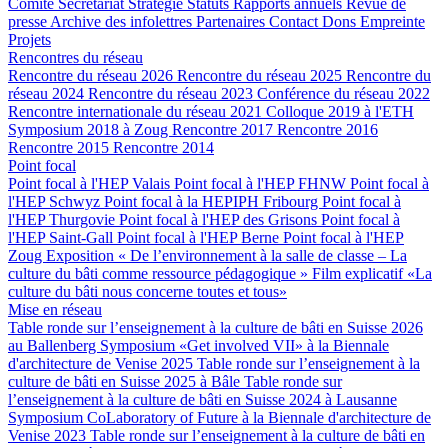
Comité
Secrétariat
Stratégie
Statuts
Rapports annuels
Revue de
presse
Archive des infolettres
Partenaires
Contact
Dons
Empreinte
Projets
Rencontres du réseau
Rencontre du réseau 2026
Rencontre du réseau 2025
Rencontre du
réseau 2024
Rencontre du réseau 2023
Conférence du réseau 2022
Rencontre internationale du réseau 2021
Colloque 2019 à l'ETH
Symposium 2018 à Zoug
Rencontre 2017
Rencontre 2016
Rencontre 2015
Rencontre 2014
Point focal
Point focal à l'HEP Valais
Point focal à l'HEP FHNW
Point focal à
l'HEP Schwyz
Point focal à la HEPIPH Fribourg
Point focal à
l'HEP Thurgovie
Point focal à l'HEP des Grisons
Point focal à
l'HEP Saint-Gall
Point focal à l'HEP Berne
Point focal à l'HEP
Zoug
Exposition « De l’environnement à la salle de classe – La
culture du bâti comme ressource pédagogique »
Film explicatif «La
culture du bâti nous concerne toutes et tous»
Mise en réseau
Table ronde sur l’enseignement à la culture de bâti en Suisse 2026
au Ballenberg
Symposium «Get involved VII» à la Biennale
d'architecture de Venise 2025
Table ronde sur l’enseignement à la
culture de bâti en Suisse 2025 à Bâle
Table ronde sur
l’enseignement à la culture de bâti en Suisse 2024 à Lausanne
Symposium CoLaboratory of Future à la Biennale d'architecture de
Venise 2023
Table ronde sur l’enseignement à la culture de bâti en