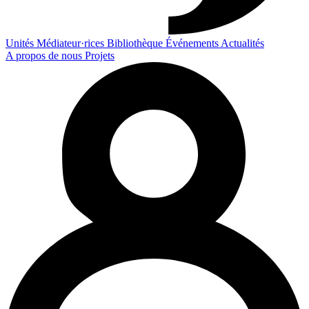
Unités
Médiateur·rices
Bibliothèque
Événements
Actualités
A propos de nous
Projets