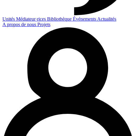
Unités
Médiateur·rices
Bibliothèque
Événements
Actualités
A propos de nous
Projets