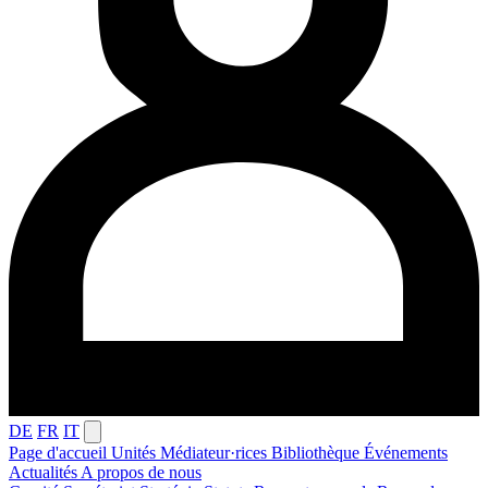
DE
FR
IT
Page d'accueil
Unités
Médiateur·rices
Bibliothèque
Événements
Actualités
A propos de nous