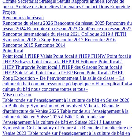
Comité
Secrétariat
Stratégie
Statuts
Rapports annuels
Revue de
presse
Archive des infolettres
Partenaires
Contact
Dons
Empreinte
Projets
Rencontres du réseau
Rencontre du réseau 2026
Rencontre du réseau 2025
Rencontre du
réseau 2024
Rencontre du réseau 2023
Conférence du réseau 2022
Rencontre internationale du réseau 2021
Colloque 2019 à l'ETH
Symposium 2018 à Zoug
Rencontre 2017
Rencontre 2016
Rencontre 2015
Rencontre 2014
Point focal
Point focal à l'HEP Valais
Point focal à l'HEP FHNW
Point focal à
l'HEP Schwyz
Point focal à la HEPIPH Fribourg
Point focal à
l'HEP Thurgovie
Point focal à l'HEP des Grisons
Point focal à
l'HEP Saint-Gall
Point focal à l'HEP Berne
Point focal à l'HEP
Zoug
Exposition « De l’environnement à la salle de classe – La
culture du bâti comme ressource pédagogique »
Film explicatif «La
culture du bâti nous concerne toutes et tous»
Mise en réseau
Table ronde sur l’enseignement à la culture de bâti en Suisse 2026
au Ballenberg
Symposium «Get involved VII» à la Biennale
d'architecture de Venise 2025
Table ronde sur l’enseignement à la
culture de bâti en Suisse 2025 à Bâle
Table ronde sur
l’enseignement à la culture de bâti en Suisse 2024 à Lausanne
Symposium CoLaboratory of Future à la Biennale d'architecture de
Venise 2023
Table ronde sur l’enseignement à la culture de bâti en