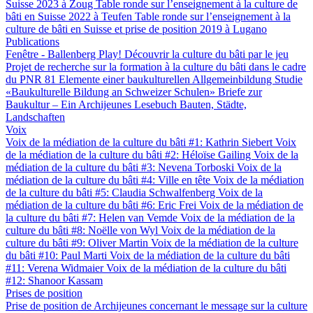
Suisse 2023 à Zoug
Table ronde sur l’enseignement à la culture de
bâti en Suisse 2022 à Teufen
Table ronde sur l’enseignement à la
culture de bâti en Suisse et prise de position 2019 à Lugano
Publications
Fenêtre - Ballenberg
Play! Découvrir la culture du bâti par le jeu
Projet de recherche sur la formation à la culture du bâti dans le cadre
du PNR 81
Elemente einer baukulturellen Allgemeinbildung
Studie
«Baukulturelle Bildung an Schweizer Schulen»
Briefe zur
Baukultur – Ein Archijeunes Lesebuch
Bauten, Städte,
Landschaften
Voix
Voix de la médiation de la culture du bâti #1: Kathrin Siebert
Voix
de la médiation de la culture du bâti #2: Héloïse Gailing
Voix de la
médiation de la culture du bâti #3: Nevena Torboski
Voix de la
médiation de la culture du bâti #4: Ville en tête
Voix de la médiation
de la culture du bâti #5: Claudia Schwalfenberg
Voix de la
médiation de la culture du bâti #6: Eric Frei
Voix de la médiation de
la culture du bâti #7: Helen van Vemde
Voix de la médiation de la
culture du bâti #8: Noëlle von Wyl
Voix de la médiation de la
culture du bâti #9: Oliver Martin
Voix de la médiation de la culture
du bâti #10: Paul Marti
Voix de la médiation de la culture du bâti
#11: Verena Widmaier
Voix de la médiation de la culture du bâti
#12: Shanoor Kassam
Prises de position
Prise de position de Archijeunes concernant le message sur la culture