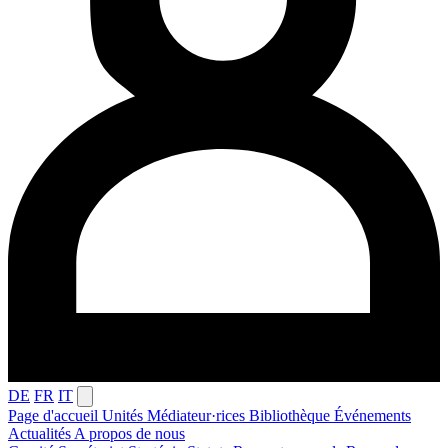
DE
FR
IT
Page d'accueil
Unités
Médiateur·rices
Bibliothèque
Événements
Actualités
A propos de nous