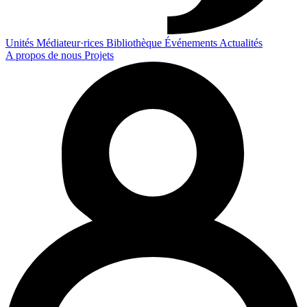
Unités
Médiateur·rices
Bibliothèque
Événements
Actualités
A propos de nous
Projets