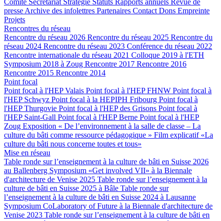
Comité
Secrétariat
Stratégie
Statuts
Rapports annuels
Revue de
presse
Archive des infolettres
Partenaires
Contact
Dons
Empreinte
Projets
Rencontres du réseau
Rencontre du réseau 2026
Rencontre du réseau 2025
Rencontre du
réseau 2024
Rencontre du réseau 2023
Conférence du réseau 2022
Rencontre internationale du réseau 2021
Colloque 2019 à l'ETH
Symposium 2018 à Zoug
Rencontre 2017
Rencontre 2016
Rencontre 2015
Rencontre 2014
Point focal
Point focal à l'HEP Valais
Point focal à l'HEP FHNW
Point focal à
l'HEP Schwyz
Point focal à la HEPIPH Fribourg
Point focal à
l'HEP Thurgovie
Point focal à l'HEP des Grisons
Point focal à
l'HEP Saint-Gall
Point focal à l'HEP Berne
Point focal à l'HEP
Zoug
Exposition « De l’environnement à la salle de classe – La
culture du bâti comme ressource pédagogique »
Film explicatif «La
culture du bâti nous concerne toutes et tous»
Mise en réseau
Table ronde sur l’enseignement à la culture de bâti en Suisse 2026
au Ballenberg
Symposium «Get involved VII» à la Biennale
d'architecture de Venise 2025
Table ronde sur l’enseignement à la
culture de bâti en Suisse 2025 à Bâle
Table ronde sur
l’enseignement à la culture de bâti en Suisse 2024 à Lausanne
Symposium CoLaboratory of Future à la Biennale d'architecture de
Venise 2023
Table ronde sur l’enseignement à la culture de bâti en