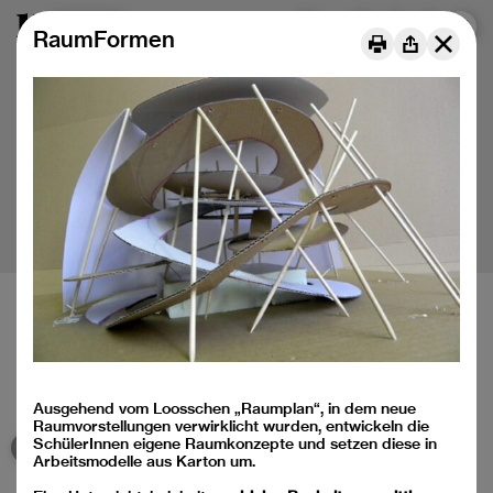
Menu
DE
FR
IT
RaumFormen
Baukulturelle Bildung für Kinder und Jugendliche
Médiation de la culture du bâti pour les jeunes
Mediazione della cultura della costruzione per le nuove
generazioni
Ausgehend vom Loosschen „Raumplan“, in dem neue
Raumvorstellungen verwirklicht wurden, entwickeln die
SchülerInnen eigene Raumkonzepte und setzen diese in
Arbeitsmodelle aus Karton um.
Instagram