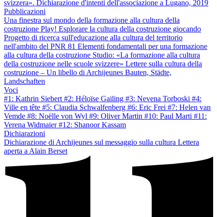
svizzera». Dichiarazione d'intenti dell'associazione a Lugano, 2019
Pubblicazioni
Una finestra sul mondo della formazione alla cultura della
costruzione
Play! Esplorare la cultura della costruzione giocando
Progetto di ricerca sull'educazione alla cultura del territorio
nell'ambito del PNR 81
Elementi fondamentali per una formazione
alla cultura della costruzione
Studio: «La formazione alla cultura
della costruzione nelle scuole svizzere»
Lettere sulla cultura della
costruzione – Un libello di Archijeunes
Bauten, Städte,
Landschaften
Voci
#1: Kathrin Siebert
#2: Héloïse Gailing
#3: Nevena Torboski
#4:
Ville en tête
#5: Claudia Schwalfenberg
#6: Eric Frei
#7: Helen van
Vemde
#8: Noëlle von Wyl
#9: Oliver Martin
#10: Paul Marti
#11:
Verena Widmaier
#12: Shanoor Kassam
Dichiarazioni
Dichiarazione di Archijeunes sul messaggio sulla cultura
Lettera
aperta a Alain Berset