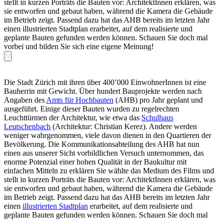
stellt in kurzen Porträts die Bauten vor: ArchitektInnen erklären, was
sie entworfen und gebaut haben, während die Kamera die Gebäude
im Betrieb zeigt. Passend dazu hat das AHB bereits im letzten Jahr
einen illustrierten Stadtplan erarbeitet, auf dem realisierte und
geplante Bauten gefunden werden können. Schauen Sie doch mal
vorbei und bilden Sie sich eine eigene Meinung!
Die Stadt Zürich mit ihren über 400’000 EinwohnerInnen ist eine
Bauherrin mit Gewicht. Über hundert Bauprojekte werden nach
Angaben des
Amts für Hochbauten
(AHB) pro Jahr geplant und
ausgeführt. Einige dieser Bauten wurden zu regelrechten
Leuchttürmen der Architektur, wie etwa das
Schulhaus
Leutschenbach
(Architektur: Christian Kerez). Andere werden
weniger wahrgenommen, viele davon dienen in den Quartieren der
Bevölkerung. Die Kommunikationsabteilung des AHB hat nun
einen aus unserer Sicht vorbildlichen Versuch unternommen, das
enorme Potenzial einer hohen Qualität in der Baukultur mit
einfachen Mitteln zu erklären Sie wählte das Medium des Films und
stellt in kurzen Porträts die Bauten vor: ArchitektInnen erklären, was
sie entworfen und gebaut haben, während die Kamera die Gebäude
im Betrieb zeigt. Passend dazu hat das AHB bereits im letzten Jahr
einen
illustrierten Stadtplan
erarbeitet, auf dem realisierte und
geplante Bauten gefunden werden können. Schauen Sie doch mal