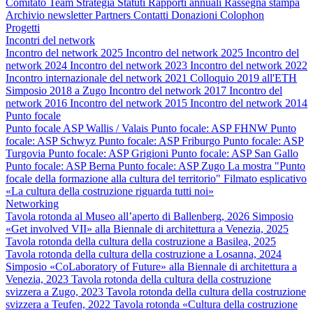
Comitato
Team
Strategia
Statuti
Rapporti annuali
Rassegna stampa
Archivio newsletter
Partners
Contatti
Donazioni
Colophon
Progetti
Incontri del network
Incontro del network 2025
Incontro del network 2025
Incontro del
network 2024
Incontro del network 2023
Incontro del network 2022
Incontro internazionale del network 2021
Colloquio 2019 all'ETH
Simposio 2018 a Zugo
Incontro del network 2017
Incontro del
network 2016
Incontro del network 2015
Incontro del network 2014
Punto focale
Punto focale ASP Wallis / Valais
Punto focale: ASP FHNW
Punto
focale: ASP Schwyz
Punto focale: ASP Friburgo
Punto focale: ASP
Turgovia
Punto focale: ASP Grigioni
Punto focale: ASP San Gallo
Punto focale: ASP Berna
Punto focale: ASP Zugo
La mostra "Punto
focale della formazione alla cultura del territorio"
Filmato esplicativo
«La cultura della costruzione riguarda tutti noi»
Networking
Tavola rotonda al Museo all’aperto di Ballenberg, 2026
Simposio
«Get involved VII» alla Biennale di architettura a Venezia, 2025
Tavola rotonda della cultura della costruzione a Basilea, 2025
Tavola rotonda della cultura della costruzione a Losanna, 2024
Simposio «CoLaboratory of Future» alla Biennale di architettura a
Venezia, 2023
Tavola rotonda della cultura della costruzione
svizzera a Zugo, 2023
Tavola rotonda della cultura della costruzione
svizzera a Teufen, 2022
Tavola rotonda «Cultura della costruzione