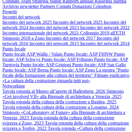
Comitato
Team
Strategia
Statuti
Rapporti annuali
Rassegna stampa
Archivio newsletter
Partners
Contatti
Donazioni
Colophon
Progetti
Incontri del network
Incontro del network 2025
Incontro del network 2025
Incontro del
network 2024
Incontro del network 2023
Incontro del network 2022
Incontro internazionale del network 2021
Colloquio 2019 all'ETH
Simposio 2018 a Zugo
Incontro del network 2017
Incontro del
network 2016
Incontro del network 2015
Incontro del network 2014
Punto focale
Punto focale ASP Wallis / Valais
Punto focale: ASP FHNW
Punto
focale: ASP Schwyz
Punto focale: ASP Friburgo
Punto focale: ASP
Turgovia
Punto focale: ASP Grigioni
Punto focale: ASP San Gallo
Punto focale: ASP Berna
Punto focale: ASP Zugo
La mostra "Punto
focale della formazione alla cultura del territorio"
Filmato esplicativo
«La cultura della costruzione riguarda tutti noi»
Networking
Tavola rotonda al Museo all’aperto di Ballenberg, 2026
Simposio
«Get involved VII» alla Biennale di architettura a Venezia, 2025
Tavola rotonda della cultura della costruzione a Basilea, 2025
Tavola rotonda della cultura della costruzione a Losanna, 2024
Simposio «CoLaboratory of Future» alla Biennale di architettura a
Venezia, 2023
Tavola rotonda della cultura della costruzione
svizzera a Zugo, 2023
Tavola rotonda della cultura della costruzione
svizzera a Teufen, 2022
Tavola rotonda «Cultura della costruzione