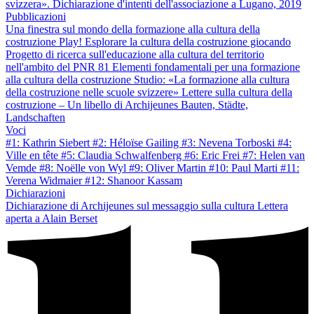
svizzera». Dichiarazione d'intenti dell'associazione a Lugano, 2019
Pubblicazioni
Una finestra sul mondo della formazione alla cultura della
costruzione
Play! Esplorare la cultura della costruzione giocando
Progetto di ricerca sull'educazione alla cultura del territorio
nell'ambito del PNR 81
Elementi fondamentali per una formazione
alla cultura della costruzione
Studio: «La formazione alla cultura
della costruzione nelle scuole svizzere»
Lettere sulla cultura della
costruzione – Un libello di Archijeunes
Bauten, Städte,
Landschaften
Voci
#1: Kathrin Siebert
#2: Héloïse Gailing
#3: Nevena Torboski
#4:
Ville en tête
#5: Claudia Schwalfenberg
#6: Eric Frei
#7: Helen van
Vemde
#8: Noëlle von Wyl
#9: Oliver Martin
#10: Paul Marti
#11:
Verena Widmaier
#12: Shanoor Kassam
Dichiarazioni
Dichiarazione di Archijeunes sul messaggio sulla cultura
Lettera
aperta a Alain Berset