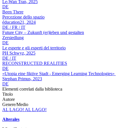
Le-Wan Tran, 2025
DE
Been There
Percezione dello spazio
éducation21, 2024
DE / FR / IT
Future City – Zukunft (er)leben und gestalten
Zersiedlung
DE
Le esperte e gli esperti del territorio
PH Schwyz, 2025
DE / IT
RECONSTRUCTED REALITIES
DE
«Utopia eine fiktive Stadt - Emerging Learning Technologies»
Stephan Primus, 2023
DE
Elementi correlati dalla biblioteca
Titolo
Autore
Genere/Medio
AL LAGO! AL LAGO!
Alterales