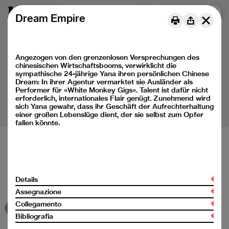
Menu
DE
FR
IT
Dream Empire
Angezogen von den grenzenlosen Versprechungen des
chinesischen Wirtschaftsbooms, verwirklicht die
sympathische 24-jährige Yana ihren persönlichen Chinese
Dream: In ihrer Agentur vermarktet sie Ausländer als
Performer für «White Monkey Gigs». Talent ist dafür nicht
erforderlich, internationales Flair genügt. Zunehmend wird
sich Yana gewahr, dass ihr Geschäft der Aufrechterhaltung
einer großen Lebenslüge dient, der sie selbst zum Opfer
fallen könnte.
Baukulturelle Bildung für Kinder und Jugendliche
Médiation de la culture du bâti pour les jeunes
Details
Mediazione della cultura della costruzione per le nuove
generazioni
Assegnazione
Titolo
Collegamento
Ciclo/Gruppo target
Dream Empire
Bibliografia
3° ciclo (da 12 ai 15 anni)
Instagram
Ulteriori informazioni
Autore
Liceo