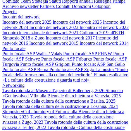
Comitato
Team
Strategia
Statuti
Rapporti annuali
Rassegna stampa
Archivio newsletter
Partners
Contatti
Donazioni
Colophon
Progetti
Incontri del network
Incontro del network 2025
Incontro del network 2025
Incontro del
network 2024
Incontro del network 2023
Incontro del network 2022
Incontro internazionale del network 2021
Colloquio 2019 all'ETH
Simposio 2018 a Zugo
Incontro del network 2017
Incontro del
network 2016
Incontro del network 2015
Incontro del network 2014
Punto focale
Punto focale ASP Wallis / Valais
Punto focale: ASP FHNW
Punto
focale: ASP Schwyz
Punto focale: ASP Friburgo
Punto focale: ASP
Turgovia
Punto focale: ASP Grigioni
Punto focale: ASP San Gallo
Punto focale: ASP Berna
Punto focale: ASP Zugo
La mostra "Punto
focale della formazione alla cultura del territorio"
Filmato esplicativo
«La cultura della costruzione riguarda tutti noi»
Networking
Tavola rotonda al Museo all’aperto di Ballenberg, 2026
Simposio
«Get involved VII» alla Biennale di architettura a Venezia, 2025
Tavola rotonda della cultura della costruzione a Basilea, 2025
Tavola rotonda della cultura della costruzione a Losanna, 2024
Simposio «CoLaboratory of Future» alla Biennale di architettura a
Venezia, 2023
Tavola rotonda della cultura della costruzione
svizzera a Zugo, 2023
Tavola rotonda della cultura della costruzione
svizzera a Teufen, 2022
Tavola rotonda «Cultura della costruzione