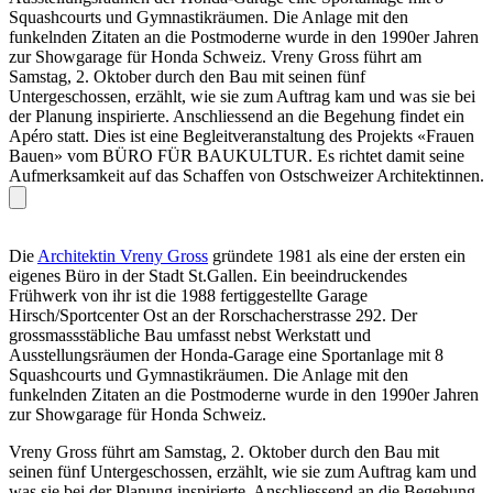
Squashcourts und Gymnastikräumen. Die Anlage mit den
funkelnden Zitaten an die Postmoderne wurde in den 1990er Jahren
zur Showgarage für Honda Schweiz. Vreny Gross führt am
Samstag, 2. Oktober durch den Bau mit seinen fünf
Untergeschossen, erzählt, wie sie zum Auftrag kam und was sie bei
der Planung inspirierte. Anschliessend an die Begehung findet ein
Apéro statt. Dies ist eine Begleitveranstaltung des Projekts «Frauen
Bauen» vom BÜRO FÜR BAUKULTUR. Es richtet damit seine
Aufmerksamkeit auf das Schaffen von Ostschweizer Architektinnen.
Die
Architektin Vreny Gross
gründete 1981 als eine der ersten ein
eigenes Büro in der Stadt St.Gallen. Ein beeindruckendes
Frühwerk von ihr ist die 1988 fertiggestellte Garage
Hirsch/Sportcenter Ost an der Rorschacherstrasse 292. Der
grossmassstäbliche Bau umfasst nebst Werkstatt und
Ausstellungsräumen der Honda-Garage eine Sportanlage mit 8
Squashcourts und Gymnastikräumen. Die Anlage mit den
funkelnden Zitaten an die Postmoderne wurde in den 1990er Jahren
zur Showgarage für Honda Schweiz.
Vreny Gross führt am Samstag, 2. Oktober durch den Bau mit
seinen fünf Untergeschossen, erzählt, wie sie zum Auftrag kam und
was sie bei der Planung inspirierte. Anschliessend an die Begehung