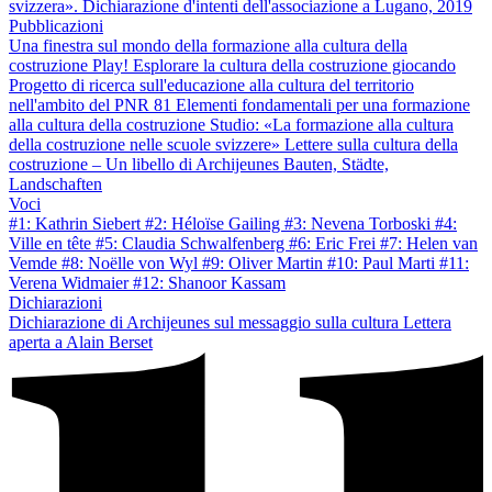
svizzera». Dichiarazione d'intenti dell'associazione a Lugano, 2019
Pubblicazioni
Una finestra sul mondo della formazione alla cultura della
costruzione
Play! Esplorare la cultura della costruzione giocando
Progetto di ricerca sull'educazione alla cultura del territorio
nell'ambito del PNR 81
Elementi fondamentali per una formazione
alla cultura della costruzione
Studio: «La formazione alla cultura
della costruzione nelle scuole svizzere»
Lettere sulla cultura della
costruzione – Un libello di Archijeunes
Bauten, Städte,
Landschaften
Voci
#1: Kathrin Siebert
#2: Héloïse Gailing
#3: Nevena Torboski
#4:
Ville en tête
#5: Claudia Schwalfenberg
#6: Eric Frei
#7: Helen van
Vemde
#8: Noëlle von Wyl
#9: Oliver Martin
#10: Paul Marti
#11:
Verena Widmaier
#12: Shanoor Kassam
Dichiarazioni
Dichiarazione di Archijeunes sul messaggio sulla cultura
Lettera
aperta a Alain Berset