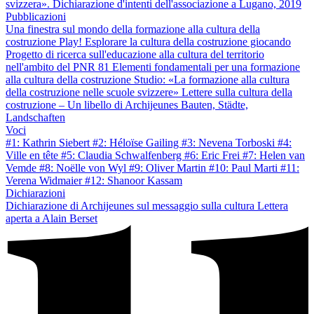
svizzera». Dichiarazione d'intenti dell'associazione a Lugano, 2019
Pubblicazioni
Una finestra sul mondo della formazione alla cultura della
costruzione
Play! Esplorare la cultura della costruzione giocando
Progetto di ricerca sull'educazione alla cultura del territorio
nell'ambito del PNR 81
Elementi fondamentali per una formazione
alla cultura della costruzione
Studio: «La formazione alla cultura
della costruzione nelle scuole svizzere»
Lettere sulla cultura della
costruzione – Un libello di Archijeunes
Bauten, Städte,
Landschaften
Voci
#1: Kathrin Siebert
#2: Héloïse Gailing
#3: Nevena Torboski
#4:
Ville en tête
#5: Claudia Schwalfenberg
#6: Eric Frei
#7: Helen van
Vemde
#8: Noëlle von Wyl
#9: Oliver Martin
#10: Paul Marti
#11:
Verena Widmaier
#12: Shanoor Kassam
Dichiarazioni
Dichiarazione di Archijeunes sul messaggio sulla cultura
Lettera
aperta a Alain Berset