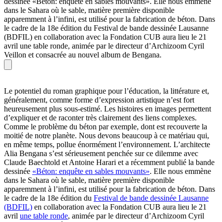
dessinée «Béton: enquête en sables mouvants». Elle nous emmène
dans le Sahara où le sable, matière première disponible
apparemment à l’infini, est utilisé pour la fabrication de béton. Dans
le cadre de la 18e édition du Festival de bande dessinée Lausanne
(BDFIL) en collaboration avec la Fondation CUB aura lieu le 21
avril une table ronde, animée par le directeur d’Archizoom Cyril
Veillon et consacrée au nouvel album de Bengana.
Le potentiel du roman graphique pour l’éducation, la littérature et,
généralement, comme forme d’expression artistique n’est fort
heureusement plus sous-estimé. Les histoires en images permettent
d’expliquer et de raconter très clairement des liens complexes.
Comme le problème du béton par exemple, dont est recouverte la
moitié de notre planète. Nous devons beaucoup à ce matériau qui,
en même temps, pollue énormément l’environnement. L’architecte
Alia Bengana s’est sérieusement penchée sur ce dilemme avec
Claude Baechtold et Antoine Harari et a récemment publié la bande
dessinée
«Béton: enquête en sables mouvants»
. Elle nous emmène
dans le Sahara où le sable, matière première disponible
apparemment à l’infini, est utilisé pour la fabrication de béton. Dans
le cadre de la 18e édition du
Festival de bande dessinée Lausanne
(BDFIL)
en collaboration avec la Fondation CUB aura lieu le 21
avril
une table ronde
, animée par le directeur d’Archizoom Cyril