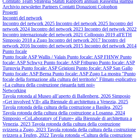
Comitato
Team
Strategia
Statuti
Rapporti annuali
Rassegna stampa
Archivio newsletter
Partners
Contatti
Donazioni
Colophon
Progetti
Incontri del network
Incontro del network 2025
Incontro del network 2025
Incontro del
network 2024
Incontro del network 2023
Incontro del network 2022
Incontro internazionale del network 2021
Colloquio 2019 all'ETH
Simposio 2018 a Zugo
Incontro del network 2017
Incontro del
network 2016
Incontro del network 2015
Incontro del network 2014
Punto focale
Punto focale ASP Wallis / Valais
Punto focale: ASP FHNW
Punto
focale: ASP Schwyz
Punto focale: ASP Friburgo
Punto focale: ASP
Turgovia
Punto focale: ASP Grigioni
Punto focale: ASP San Gallo
Punto focale: ASP Berna
Punto focale: ASP Zugo
La mostra "Punto
focale della formazione alla cultura del territorio"
Filmato esplicativo
«La cultura della costruzione riguarda tutti noi»
Networking
Tavola rotonda al Museo all’aperto di Ballenberg, 2026
Simposio
«Get involved VII» alla Biennale di architettura a Venezia, 2025
Tavola rotonda della cultura della costruzione a Basilea, 2025
Tavola rotonda della cultura della costruzione a Losanna, 2024
Simposio «CoLaboratory of Future» alla Biennale di architettura a
Venezia, 2023
Tavola rotonda della cultura della costruzione
svizzera a Zugo, 2023
Tavola rotonda della cultura della costruzione
svizzera a Teufen, 2022
Tavola rotonda «Cultura della costruzione