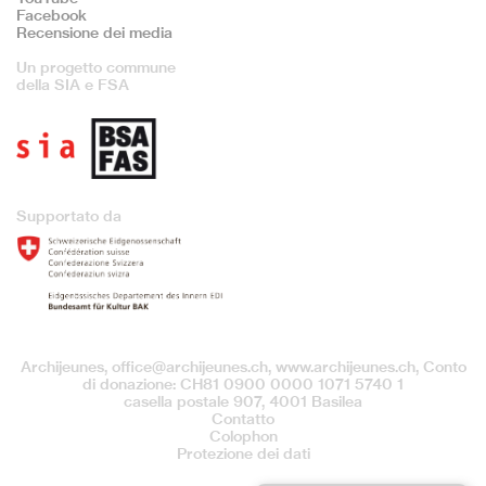
Facebook
Recensione dei media
Un progetto commune
della SIA e FSA
Supportato da
Archijeunes,
office@archijeunes.ch
, www.archijeunes.ch, Conto
di donazione: CH81 0900 0000 1071 5740 1
casella postale 907, 4001 Basilea
Contatto
Colophon
Protezione dei dati