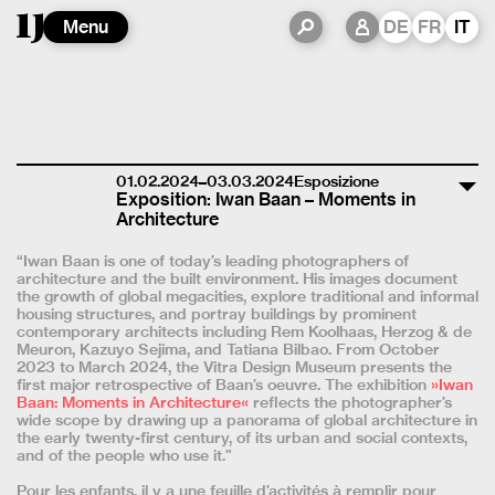
Menu
DE
FR
IT
01.02.2024–03.03.2024
Esposizione
Exposition: Iwan Baan – Moments in
Architecture
“Iwan Baan is one of today’s leading photographers of
architecture and the built environment. His images document
the growth of global megacities, explore traditional and informal
housing structures, and portray buildings by prominent
contemporary architects including Rem Koolhaas, Herzog & de
Meuron, Kazuyo Sejima, and Tatiana Bilbao. From October
2023 to March 2024, the Vitra Design Museum presents the
first major retrospective of Baan’s oeuvre. The exhibition
»Iwan
Baan: Moments in Architecture«
reflects the photographer’s
wide scope by drawing up a panorama of global architecture in
the early twenty-first century, of its urban and social contexts,
and of the people who use it.”
Pour les enfants, il y a une feuille d’activités à remplir pour