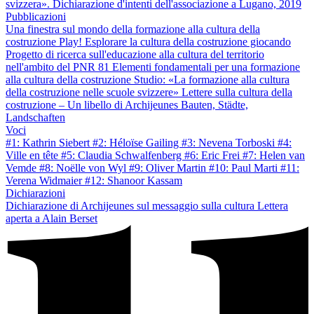
svizzera». Dichiarazione d'intenti dell'associazione a Lugano, 2019
Pubblicazioni
Una finestra sul mondo della formazione alla cultura della
costruzione
Play! Esplorare la cultura della costruzione giocando
Progetto di ricerca sull'educazione alla cultura del territorio
nell'ambito del PNR 81
Elementi fondamentali per una formazione
alla cultura della costruzione
Studio: «La formazione alla cultura
della costruzione nelle scuole svizzere»
Lettere sulla cultura della
costruzione – Un libello di Archijeunes
Bauten, Städte,
Landschaften
Voci
#1: Kathrin Siebert
#2: Héloïse Gailing
#3: Nevena Torboski
#4:
Ville en tête
#5: Claudia Schwalfenberg
#6: Eric Frei
#7: Helen van
Vemde
#8: Noëlle von Wyl
#9: Oliver Martin
#10: Paul Marti
#11:
Verena Widmaier
#12: Shanoor Kassam
Dichiarazioni
Dichiarazione di Archijeunes sul messaggio sulla cultura
Lettera
aperta a Alain Berset