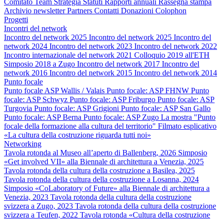
Comitato
Team
Strategia
Statuti
Rapporti annuali
Rassegna stampa
Archivio newsletter
Partners
Contatti
Donazioni
Colophon
Progetti
Incontri del network
Incontro del network 2025
Incontro del network 2025
Incontro del
network 2024
Incontro del network 2023
Incontro del network 2022
Incontro internazionale del network 2021
Colloquio 2019 all'ETH
Simposio 2018 a Zugo
Incontro del network 2017
Incontro del
network 2016
Incontro del network 2015
Incontro del network 2014
Punto focale
Punto focale ASP Wallis / Valais
Punto focale: ASP FHNW
Punto
focale: ASP Schwyz
Punto focale: ASP Friburgo
Punto focale: ASP
Turgovia
Punto focale: ASP Grigioni
Punto focale: ASP San Gallo
Punto focale: ASP Berna
Punto focale: ASP Zugo
La mostra "Punto
focale della formazione alla cultura del territorio"
Filmato esplicativo
«La cultura della costruzione riguarda tutti noi»
Networking
Tavola rotonda al Museo all’aperto di Ballenberg, 2026
Simposio
«Get involved VII» alla Biennale di architettura a Venezia, 2025
Tavola rotonda della cultura della costruzione a Basilea, 2025
Tavola rotonda della cultura della costruzione a Losanna, 2024
Simposio «CoLaboratory of Future» alla Biennale di architettura a
Venezia, 2023
Tavola rotonda della cultura della costruzione
svizzera a Zugo, 2023
Tavola rotonda della cultura della costruzione
svizzera a Teufen, 2022
Tavola rotonda «Cultura della costruzione