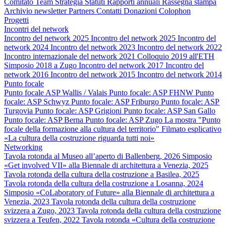
Comitato
Team
Strategia
Statuti
Rapporti annuali
Rassegna stampa
Archivio newsletter
Partners
Contatti
Donazioni
Colophon
Progetti
Incontri del network
Incontro del network 2025
Incontro del network 2025
Incontro del
network 2024
Incontro del network 2023
Incontro del network 2022
Incontro internazionale del network 2021
Colloquio 2019 all'ETH
Simposio 2018 a Zugo
Incontro del network 2017
Incontro del
network 2016
Incontro del network 2015
Incontro del network 2014
Punto focale
Punto focale ASP Wallis / Valais
Punto focale: ASP FHNW
Punto
focale: ASP Schwyz
Punto focale: ASP Friburgo
Punto focale: ASP
Turgovia
Punto focale: ASP Grigioni
Punto focale: ASP San Gallo
Punto focale: ASP Berna
Punto focale: ASP Zugo
La mostra "Punto
focale della formazione alla cultura del territorio"
Filmato esplicativo
«La cultura della costruzione riguarda tutti noi»
Networking
Tavola rotonda al Museo all’aperto di Ballenberg, 2026
Simposio
«Get involved VII» alla Biennale di architettura a Venezia, 2025
Tavola rotonda della cultura della costruzione a Basilea, 2025
Tavola rotonda della cultura della costruzione a Losanna, 2024
Simposio «CoLaboratory of Future» alla Biennale di architettura a
Venezia, 2023
Tavola rotonda della cultura della costruzione
svizzera a Zugo, 2023
Tavola rotonda della cultura della costruzione
svizzera a Teufen, 2022
Tavola rotonda «Cultura della costruzione