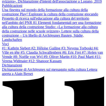
svizzera». Dichiarazione d'intenti dell'associazione a Lugano, 2019
Pubblicazioni
Una finestra sul mondo della formazione alla cultura della
costruzione
Play! Esplorare la cultura della costruzione giocando
Progetto di ricerca sull'educazione alla cultura del territorio
nell'ambito del PNR 81
Elementi fondamentali per una formazione
alla cultura della costruzione
Studio: «La formazione alla cultura
della costruzione nelle scuole svizzere»
Lettere sulla cultura della
costruzione – Un libello di Archijeunes
Bauten, Städte,
Landschaften
Voci
#1: Kathrin Siebert
#2: Héloïse Gailing
#3: Nevena Torboski
#4:
Ville en tête
#5: Claudia Schwalfenberg
#6: Eric Frei
#7: Helen van
Vemde
#8: Noëlle von Wyl
#9: Oliver Martin
#10: Paul Marti
#11:
Verena Widmaier
#12: Shanoor Kassam
Dichiarazioni
Dichiarazione di Archijeunes sul messaggio sulla cultura
Lettera
aperta a Alain Berset