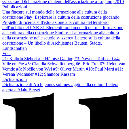
svizzera». Dichiarazione d'intenti dell'associazione a Lugano, 2019
Pubblicazioni
Una finestra sul mondo della formazione alla cultura della
costruzione
Play! Esplorare la cultura della costruzione giocando
Progetto di ricerca sull'educazione alla cultura del territorio
nell'ambito del PNR 81
Elementi fondamentali per una formazione
alla cultura della costruzione
Studio: «La formazione alla cultura
della costruzione nelle scuole svizzere»
Lettere sulla cultura della
costruzione – Un libello di Archijeunes
Bauten, Städte,
Landschaften
Voci
#1: Kathrin Siebert
#2: Héloïse Gailing
#3: Nevena Torboski
#4:
Ville en tête
#5: Claudia Schwalfenberg
#6: Eric Frei
#7: Helen van
Vemde
#8: Noëlle von Wyl
#9: Oliver Martin
#10: Paul Marti
#11:
Verena Widmaier
#12: Shanoor Kassam
Dichiarazioni
Dichiarazione di Archijeunes sul messaggio sulla cultura
Lettera
aperta a Alain Berset