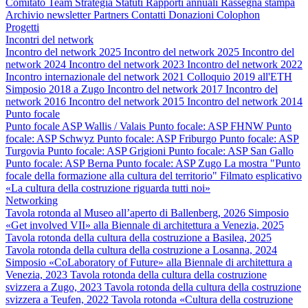
Comitato
Team
Strategia
Statuti
Rapporti annuali
Rassegna stampa
Archivio newsletter
Partners
Contatti
Donazioni
Colophon
Progetti
Incontri del network
Incontro del network 2025
Incontro del network 2025
Incontro del
network 2024
Incontro del network 2023
Incontro del network 2022
Incontro internazionale del network 2021
Colloquio 2019 all'ETH
Simposio 2018 a Zugo
Incontro del network 2017
Incontro del
network 2016
Incontro del network 2015
Incontro del network 2014
Punto focale
Punto focale ASP Wallis / Valais
Punto focale: ASP FHNW
Punto
focale: ASP Schwyz
Punto focale: ASP Friburgo
Punto focale: ASP
Turgovia
Punto focale: ASP Grigioni
Punto focale: ASP San Gallo
Punto focale: ASP Berna
Punto focale: ASP Zugo
La mostra "Punto
focale della formazione alla cultura del territorio"
Filmato esplicativo
«La cultura della costruzione riguarda tutti noi»
Networking
Tavola rotonda al Museo all’aperto di Ballenberg, 2026
Simposio
«Get involved VII» alla Biennale di architettura a Venezia, 2025
Tavola rotonda della cultura della costruzione a Basilea, 2025
Tavola rotonda della cultura della costruzione a Losanna, 2024
Simposio «CoLaboratory of Future» alla Biennale di architettura a
Venezia, 2023
Tavola rotonda della cultura della costruzione
svizzera a Zugo, 2023
Tavola rotonda della cultura della costruzione
svizzera a Teufen, 2022
Tavola rotonda «Cultura della costruzione