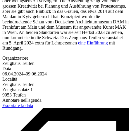
oder wenigstens zu verzögern. Die Ausstellung zeugt von einer
grossen Kreativität bei Planung und Ausführung von Protestcamps,
aber sie gibt auch Einblick in das Grauen, das etwa 2014 auf dem
Maidan in Kyiv geherrscht hat. Konzipiert wurde die
beeindruckende Schau vom Deutschen Architekturmuseum DAM in
Frankfurt am Main und dem Museum für angewandte Kunst MAK
in Wien. An beiden Standorten war sie seit Herbst 2023 zu sehen,
nun kommt sie in die Schweiz. Das Zeughaus Teufen veranstaltet
am 5. April 2024 extra für Lehrpersonen
eine Einführung
mit
Rundgang.
Organizzatore
Zeughaus Teufen
Data
06.04.2024–09.06.2024
Località
Zeughaus Teufen
Zeughausplatz 1
9053 Teufen
Annotare nell'agenda
Esportare la data