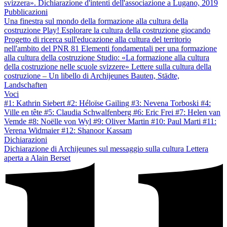
svizzera». Dichiarazione d'intenti dell'associazione a Lugano, 2019
Pubblicazioni
Una finestra sul mondo della formazione alla cultura della
costruzione
Play! Esplorare la cultura della costruzione giocando
Progetto di ricerca sull'educazione alla cultura del territorio
nell'ambito del PNR 81
Elementi fondamentali per una formazione
alla cultura della costruzione
Studio: «La formazione alla cultura
della costruzione nelle scuole svizzere»
Lettere sulla cultura della
costruzione – Un libello di Archijeunes
Bauten, Städte,
Landschaften
Voci
#1: Kathrin Siebert
#2: Héloïse Gailing
#3: Nevena Torboski
#4:
Ville en tête
#5: Claudia Schwalfenberg
#6: Eric Frei
#7: Helen van
Vemde
#8: Noëlle von Wyl
#9: Oliver Martin
#10: Paul Marti
#11:
Verena Widmaier
#12: Shanoor Kassam
Dichiarazioni
Dichiarazione di Archijeunes sul messaggio sulla cultura
Lettera
aperta a Alain Berset