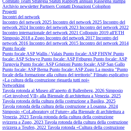
Comitato
Team
Strategia
Statuti
Rapporti annuali
Rassegna stampa
Archivio newsletter
Partners
Contatti
Donazioni
Colophon
Progetti
Incontri del network
Incontro del network 2025
Incontro del network 2025
Incontro del
network 2024
Incontro del network 2023
Incontro del network 2022
Incontro internazionale del network 2021
Colloquio 2019 all'ETH
Simposio 2018 a Zugo
Incontro del network 2017
Incontro del
network 2016
Incontro del network 2015
Incontro del network 2014
Punto focale
Punto focale ASP Wallis / Valais
Punto focale: ASP FHNW
Punto
focale: ASP Schwyz
Punto focale: ASP Friburgo
Punto focale: ASP
Turgovia
Punto focale: ASP Grigioni
Punto focale: ASP San Gallo
Punto focale: ASP Berna
Punto focale: ASP Zugo
La mostra "Punto
focale della formazione alla cultura del territorio"
Filmato esplicativo
«La cultura della costruzione riguarda tutti noi»
Networking
Tavola rotonda al Museo all’aperto di Ballenberg, 2026
Simposio
«Get involved VII» alla Biennale di architettura a Venezia, 2025
Tavola rotonda della cultura della costruzione a Basilea, 2025
Tavola rotonda della cultura della costruzione a Losanna, 2024
Simposio «CoLaboratory of Future» alla Biennale di architettura a
Venezia, 2023
Tavola rotonda della cultura della costruzione
svizzera a Zugo, 2023
Tavola rotonda della cultura della costruzione
svizzera a Teufen, 2022
Tavola rotonda «Cultura della costruzione