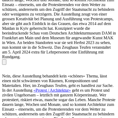
Einsatz – einerseits, um die Protestierenden vor dem Wetter zu
schützen, andererseits um den Zugriff der Staatsmacht zu behindern
oder wenigstens zu verzögern. Die Ausstellung zeugt von einer
grossen Kreativität bei Planung und Ausführung von Protestcamps,
aber sie gibt auch Einblick in das Grauen, das etwa 2014 auf dem
Maidan in Kyiv geherrscht hat. Konzipiert wurde die
beeindruckende Schau vom Deutschen Architekturmuseum DAM in
Frankfurt am Main und dem Museum für angewandte Kunst MAK
in Wien. An beiden Standorten war sie seit Herbst 2023 zu sehen,
nun kommt sie in die Schweiz. Das Zeughaus Teufen veranstaltet
am 5. April 2024 extra für Lehrpersonen eine Einführung mit
Rundgang.
Nein, diese Ausstellung behandelt kein «schönes» Thema, lässt
einen nicht schwärmen von Räumen, Kompositionen und
Materialien. Hier, im Zeughaus Teufen, geht es handfest zur Sache.
In der Ausstellung
«Protest / Architektur»
geht es um Protest und
zivilen Ungehorsam – letztlich mit ganzem Körpereinsatz. Wer
protestiert, riskiert etwas, manche sogar das Leben. Manche Proteste
dauern lange, Wochen und Monate, und so kommt Architektur zum
Einsatz – einerseits, um die Protestierenden vor dem Wetter zu
schützen, andererseits um den Zugriff der Staatsmacht zu behindern