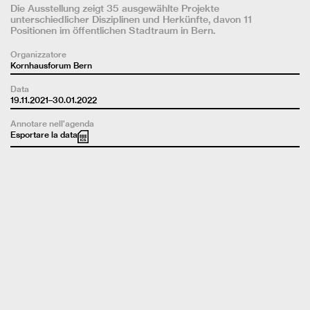
Die Ausstellung zeigt 35 ausgewählte Projekte
unterschiedlicher Disziplinen und Herkünfte, davon 11
Positionen im öffentlichen Stadtraum in Bern.
Organizzatore
Kornhausforum Bern
Data
19.11.2021–30.01.2022
Annotare nell'agenda
Esportare la data