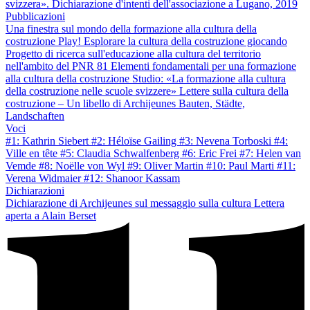
svizzera». Dichiarazione d'intenti dell'associazione a Lugano, 2019
Pubblicazioni
Una finestra sul mondo della formazione alla cultura della
costruzione
Play! Esplorare la cultura della costruzione giocando
Progetto di ricerca sull'educazione alla cultura del territorio
nell'ambito del PNR 81
Elementi fondamentali per una formazione
alla cultura della costruzione
Studio: «La formazione alla cultura
della costruzione nelle scuole svizzere»
Lettere sulla cultura della
costruzione – Un libello di Archijeunes
Bauten, Städte,
Landschaften
Voci
#1: Kathrin Siebert
#2: Héloïse Gailing
#3: Nevena Torboski
#4:
Ville en tête
#5: Claudia Schwalfenberg
#6: Eric Frei
#7: Helen van
Vemde
#8: Noëlle von Wyl
#9: Oliver Martin
#10: Paul Marti
#11:
Verena Widmaier
#12: Shanoor Kassam
Dichiarazioni
Dichiarazione di Archijeunes sul messaggio sulla cultura
Lettera
aperta a Alain Berset