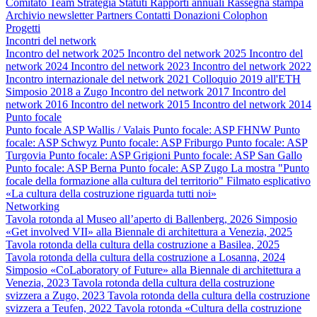
Comitato
Team
Strategia
Statuti
Rapporti annuali
Rassegna stampa
Archivio newsletter
Partners
Contatti
Donazioni
Colophon
Progetti
Incontri del network
Incontro del network 2025
Incontro del network 2025
Incontro del
network 2024
Incontro del network 2023
Incontro del network 2022
Incontro internazionale del network 2021
Colloquio 2019 all'ETH
Simposio 2018 a Zugo
Incontro del network 2017
Incontro del
network 2016
Incontro del network 2015
Incontro del network 2014
Punto focale
Punto focale ASP Wallis / Valais
Punto focale: ASP FHNW
Punto
focale: ASP Schwyz
Punto focale: ASP Friburgo
Punto focale: ASP
Turgovia
Punto focale: ASP Grigioni
Punto focale: ASP San Gallo
Punto focale: ASP Berna
Punto focale: ASP Zugo
La mostra "Punto
focale della formazione alla cultura del territorio"
Filmato esplicativo
«La cultura della costruzione riguarda tutti noi»
Networking
Tavola rotonda al Museo all’aperto di Ballenberg, 2026
Simposio
«Get involved VII» alla Biennale di architettura a Venezia, 2025
Tavola rotonda della cultura della costruzione a Basilea, 2025
Tavola rotonda della cultura della costruzione a Losanna, 2024
Simposio «CoLaboratory of Future» alla Biennale di architettura a
Venezia, 2023
Tavola rotonda della cultura della costruzione
svizzera a Zugo, 2023
Tavola rotonda della cultura della costruzione
svizzera a Teufen, 2022
Tavola rotonda «Cultura della costruzione