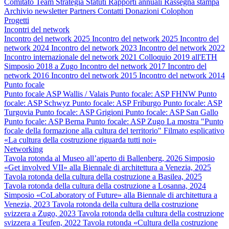
Comitato
Team
Strategia
Statuti
Rapporti annuali
Rassegna stampa
Archivio newsletter
Partners
Contatti
Donazioni
Colophon
Progetti
Incontri del network
Incontro del network 2025
Incontro del network 2025
Incontro del
network 2024
Incontro del network 2023
Incontro del network 2022
Incontro internazionale del network 2021
Colloquio 2019 all'ETH
Simposio 2018 a Zugo
Incontro del network 2017
Incontro del
network 2016
Incontro del network 2015
Incontro del network 2014
Punto focale
Punto focale ASP Wallis / Valais
Punto focale: ASP FHNW
Punto
focale: ASP Schwyz
Punto focale: ASP Friburgo
Punto focale: ASP
Turgovia
Punto focale: ASP Grigioni
Punto focale: ASP San Gallo
Punto focale: ASP Berna
Punto focale: ASP Zugo
La mostra "Punto
focale della formazione alla cultura del territorio"
Filmato esplicativo
«La cultura della costruzione riguarda tutti noi»
Networking
Tavola rotonda al Museo all’aperto di Ballenberg, 2026
Simposio
«Get involved VII» alla Biennale di architettura a Venezia, 2025
Tavola rotonda della cultura della costruzione a Basilea, 2025
Tavola rotonda della cultura della costruzione a Losanna, 2024
Simposio «CoLaboratory of Future» alla Biennale di architettura a
Venezia, 2023
Tavola rotonda della cultura della costruzione
svizzera a Zugo, 2023
Tavola rotonda della cultura della costruzione
svizzera a Teufen, 2022
Tavola rotonda «Cultura della costruzione