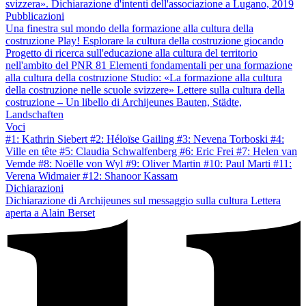
svizzera». Dichiarazione d'intenti dell'associazione a Lugano, 2019
Pubblicazioni
Una finestra sul mondo della formazione alla cultura della
costruzione
Play! Esplorare la cultura della costruzione giocando
Progetto di ricerca sull'educazione alla cultura del territorio
nell'ambito del PNR 81
Elementi fondamentali per una formazione
alla cultura della costruzione
Studio: «La formazione alla cultura
della costruzione nelle scuole svizzere»
Lettere sulla cultura della
costruzione – Un libello di Archijeunes
Bauten, Städte,
Landschaften
Voci
#1: Kathrin Siebert
#2: Héloïse Gailing
#3: Nevena Torboski
#4:
Ville en tête
#5: Claudia Schwalfenberg
#6: Eric Frei
#7: Helen van
Vemde
#8: Noëlle von Wyl
#9: Oliver Martin
#10: Paul Marti
#11:
Verena Widmaier
#12: Shanoor Kassam
Dichiarazioni
Dichiarazione di Archijeunes sul messaggio sulla cultura
Lettera
aperta a Alain Berset