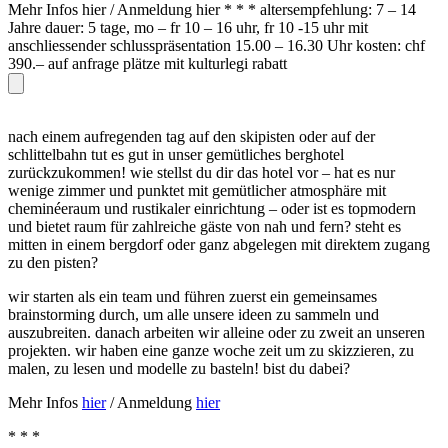
Mehr Infos hier / Anmeldung hier * * * altersempfehlung: 7 – 14
Jahre dauer: 5 tage, mo – fr 10 – 16 uhr, fr 10 -15 uhr mit
anschliessender schlusspräsentation 15.00 – 16.30 Uhr kosten: chf
390.– auf anfrage plätze mit kulturlegi rabatt
nach einem aufregenden tag auf den skipisten oder auf der
schlittelbahn tut es gut in unser gemütliches berghotel
zurückzukommen! wie stellst du dir das hotel vor – hat es nur
wenige zimmer und punktet mit gemütlicher atmosphäre mit
cheminéeraum und rustikaler einrichtung – oder ist es topmodern
und bietet raum für zahlreiche gäste von nah und fern? steht es
mitten in einem bergdorf oder ganz abgelegen mit direktem zugang
zu den pisten?
wir starten als ein team und führen zuerst ein gemeinsames
brainstorming durch, um alle unsere ideen zu sammeln und
auszubreiten. danach arbeiten wir alleine oder zu zweit an unseren
projekten. wir haben eine ganze woche zeit um zu skizzieren, zu
malen, zu lesen und modelle zu basteln! bist du dabei?
Mehr Infos
hier
/ Anmeldung
hier
* * *