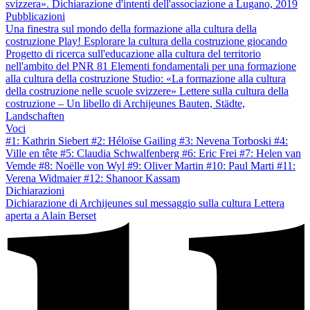
svizzera». Dichiarazione d'intenti dell'associazione a Lugano, 2019
Pubblicazioni
Una finestra sul mondo della formazione alla cultura della
costruzione
Play! Esplorare la cultura della costruzione giocando
Progetto di ricerca sull'educazione alla cultura del territorio
nell'ambito del PNR 81
Elementi fondamentali per una formazione
alla cultura della costruzione
Studio: «La formazione alla cultura
della costruzione nelle scuole svizzere»
Lettere sulla cultura della
costruzione – Un libello di Archijeunes
Bauten, Städte,
Landschaften
Voci
#1: Kathrin Siebert
#2: Héloïse Gailing
#3: Nevena Torboski
#4:
Ville en tête
#5: Claudia Schwalfenberg
#6: Eric Frei
#7: Helen van
Vemde
#8: Noëlle von Wyl
#9: Oliver Martin
#10: Paul Marti
#11:
Verena Widmaier
#12: Shanoor Kassam
Dichiarazioni
Dichiarazione di Archijeunes sul messaggio sulla cultura
Lettera
aperta a Alain Berset