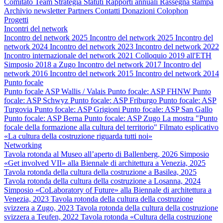
Comitato
Team
Strategia
Statuti
Rapporti annuali
Rassegna stampa
Archivio newsletter
Partners
Contatti
Donazioni
Colophon
Progetti
Incontri del network
Incontro del network 2025
Incontro del network 2025
Incontro del
network 2024
Incontro del network 2023
Incontro del network 2022
Incontro internazionale del network 2021
Colloquio 2019 all'ETH
Simposio 2018 a Zugo
Incontro del network 2017
Incontro del
network 2016
Incontro del network 2015
Incontro del network 2014
Punto focale
Punto focale ASP Wallis / Valais
Punto focale: ASP FHNW
Punto
focale: ASP Schwyz
Punto focale: ASP Friburgo
Punto focale: ASP
Turgovia
Punto focale: ASP Grigioni
Punto focale: ASP San Gallo
Punto focale: ASP Berna
Punto focale: ASP Zugo
La mostra "Punto
focale della formazione alla cultura del territorio"
Filmato esplicativo
«La cultura della costruzione riguarda tutti noi»
Networking
Tavola rotonda al Museo all’aperto di Ballenberg, 2026
Simposio
«Get involved VII» alla Biennale di architettura a Venezia, 2025
Tavola rotonda della cultura della costruzione a Basilea, 2025
Tavola rotonda della cultura della costruzione a Losanna, 2024
Simposio «CoLaboratory of Future» alla Biennale di architettura a
Venezia, 2023
Tavola rotonda della cultura della costruzione
svizzera a Zugo, 2023
Tavola rotonda della cultura della costruzione
svizzera a Teufen, 2022
Tavola rotonda «Cultura della costruzione