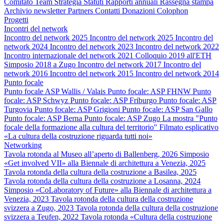
Comitato
Team
Strategia
Statuti
Rapporti annuali
Rassegna stampa
Archivio newsletter
Partners
Contatti
Donazioni
Colophon
Progetti
Incontri del network
Incontro del network 2025
Incontro del network 2025
Incontro del
network 2024
Incontro del network 2023
Incontro del network 2022
Incontro internazionale del network 2021
Colloquio 2019 all'ETH
Simposio 2018 a Zugo
Incontro del network 2017
Incontro del
network 2016
Incontro del network 2015
Incontro del network 2014
Punto focale
Punto focale ASP Wallis / Valais
Punto focale: ASP FHNW
Punto
focale: ASP Schwyz
Punto focale: ASP Friburgo
Punto focale: ASP
Turgovia
Punto focale: ASP Grigioni
Punto focale: ASP San Gallo
Punto focale: ASP Berna
Punto focale: ASP Zugo
La mostra "Punto
focale della formazione alla cultura del territorio"
Filmato esplicativo
«La cultura della costruzione riguarda tutti noi»
Networking
Tavola rotonda al Museo all’aperto di Ballenberg, 2026
Simposio
«Get involved VII» alla Biennale di architettura a Venezia, 2025
Tavola rotonda della cultura della costruzione a Basilea, 2025
Tavola rotonda della cultura della costruzione a Losanna, 2024
Simposio «CoLaboratory of Future» alla Biennale di architettura a
Venezia, 2023
Tavola rotonda della cultura della costruzione
svizzera a Zugo, 2023
Tavola rotonda della cultura della costruzione
svizzera a Teufen, 2022
Tavola rotonda «Cultura della costruzione