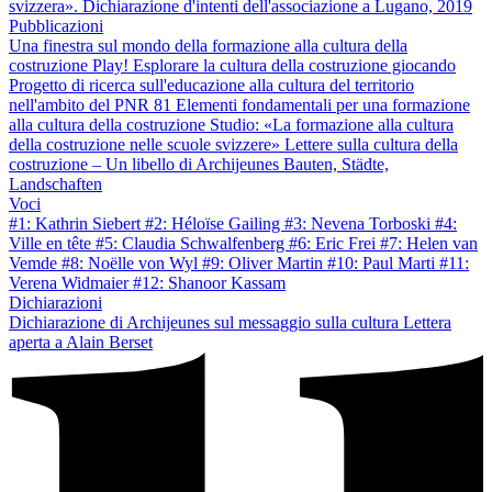
svizzera». Dichiarazione d'intenti dell'associazione a Lugano, 2019
Pubblicazioni
Una finestra sul mondo della formazione alla cultura della
costruzione
Play! Esplorare la cultura della costruzione giocando
Progetto di ricerca sull'educazione alla cultura del territorio
nell'ambito del PNR 81
Elementi fondamentali per una formazione
alla cultura della costruzione
Studio: «La formazione alla cultura
della costruzione nelle scuole svizzere»
Lettere sulla cultura della
costruzione – Un libello di Archijeunes
Bauten, Städte,
Landschaften
Voci
#1: Kathrin Siebert
#2: Héloïse Gailing
#3: Nevena Torboski
#4:
Ville en tête
#5: Claudia Schwalfenberg
#6: Eric Frei
#7: Helen van
Vemde
#8: Noëlle von Wyl
#9: Oliver Martin
#10: Paul Marti
#11:
Verena Widmaier
#12: Shanoor Kassam
Dichiarazioni
Dichiarazione di Archijeunes sul messaggio sulla cultura
Lettera
aperta a Alain Berset