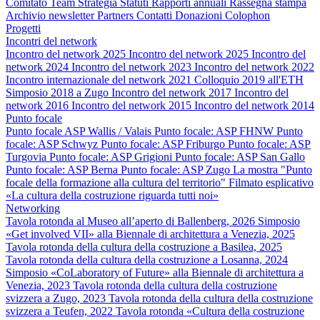
Comitato
Team
Strategia
Statuti
Rapporti annuali
Rassegna stampa
Archivio newsletter
Partners
Contatti
Donazioni
Colophon
Progetti
Incontri del network
Incontro del network 2025
Incontro del network 2025
Incontro del
network 2024
Incontro del network 2023
Incontro del network 2022
Incontro internazionale del network 2021
Colloquio 2019 all'ETH
Simposio 2018 a Zugo
Incontro del network 2017
Incontro del
network 2016
Incontro del network 2015
Incontro del network 2014
Punto focale
Punto focale ASP Wallis / Valais
Punto focale: ASP FHNW
Punto
focale: ASP Schwyz
Punto focale: ASP Friburgo
Punto focale: ASP
Turgovia
Punto focale: ASP Grigioni
Punto focale: ASP San Gallo
Punto focale: ASP Berna
Punto focale: ASP Zugo
La mostra "Punto
focale della formazione alla cultura del territorio"
Filmato esplicativo
«La cultura della costruzione riguarda tutti noi»
Networking
Tavola rotonda al Museo all’aperto di Ballenberg, 2026
Simposio
«Get involved VII» alla Biennale di architettura a Venezia, 2025
Tavola rotonda della cultura della costruzione a Basilea, 2025
Tavola rotonda della cultura della costruzione a Losanna, 2024
Simposio «CoLaboratory of Future» alla Biennale di architettura a
Venezia, 2023
Tavola rotonda della cultura della costruzione
svizzera a Zugo, 2023
Tavola rotonda della cultura della costruzione
svizzera a Teufen, 2022
Tavola rotonda «Cultura della costruzione