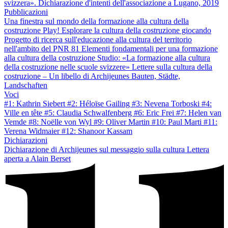
svizzera». Dichiarazione d'intenti dell'associazione a Lugano, 2019
Pubblicazioni
Una finestra sul mondo della formazione alla cultura della
costruzione
Play! Esplorare la cultura della costruzione giocando
Progetto di ricerca sull'educazione alla cultura del territorio
nell'ambito del PNR 81
Elementi fondamentali per una formazione
alla cultura della costruzione
Studio: «La formazione alla cultura
della costruzione nelle scuole svizzere»
Lettere sulla cultura della
costruzione – Un libello di Archijeunes
Bauten, Städte,
Landschaften
Voci
#1: Kathrin Siebert
#2: Héloïse Gailing
#3: Nevena Torboski
#4:
Ville en tête
#5: Claudia Schwalfenberg
#6: Eric Frei
#7: Helen van
Vemde
#8: Noëlle von Wyl
#9: Oliver Martin
#10: Paul Marti
#11:
Verena Widmaier
#12: Shanoor Kassam
Dichiarazioni
Dichiarazione di Archijeunes sul messaggio sulla cultura
Lettera
aperta a Alain Berset