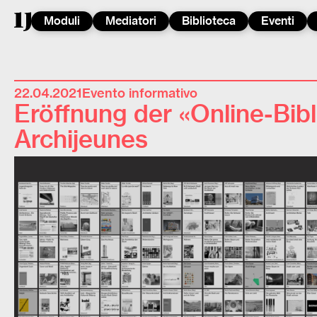
Moduli
Mediatori
Biblioteca
Eventi
22.04.2021
Evento informativo
Eröffnung der «Online-Bib
Archijeunes