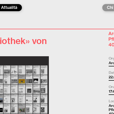
Attualità
Chi
Ar
liothek» von
Pf
40
Or
Arc
Da
22
Ora
17
Loc
Arc
Pfl
40