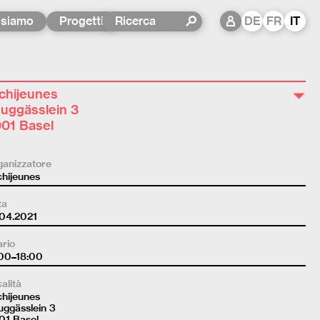
 siamo
Progetti
DE
FR
IT
chijeunes
luggässlein 3
01 Basel
ganizzatore
hijeunes
ta
.04.2021
rio
:00–18:00
alità
hijeunes
uggässlein 3
01 Basel