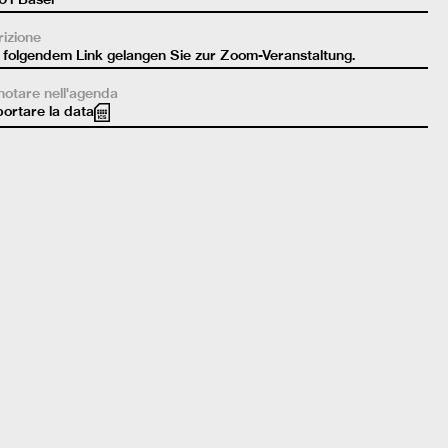
rizione
t folgendem
Link
gelangen Sie zur Zoom-Veranstaltung.
otare nell'agenda
ortare la data