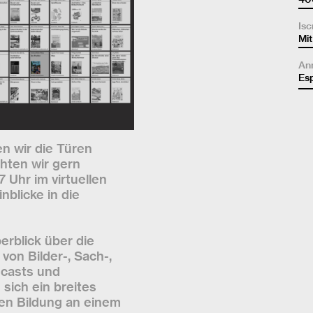
Isc
Mi
Ann
Esp
en wir die Türen
hten wir gern
 Uhr im virtuellen
nblicke in die
erblick über die
von Bilder-, Sach-,
dcasts und
sich ein breites
en Bildung an einem