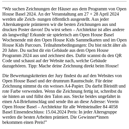
“Wir suchen Zeichnungen der Häuser aus dem Programm von Open
House Basel 2024. An der Veranstaltung am 27 + 28 April 2024
werden alle Zeich- nungen öffentlich ausgestellt. Aus jeder
Alterskategorie prämieren wir die besten Zeichnungen aus und
drucken Poster davon! Du wirst sehen – Architektur ist alles andere
als langweilig! Erkunde sie spielerisch am Open House Basel
Wochenende mit den Open House Kids Sammelkarten und im Open
House Kids Parcours. Teilnahmebedingungen: Du bist nicht älter als
20 Jahre. Du suchst dir ein Gebäude aus dem Open House
Programm 2024 aus und zeichnest dies. Dafür scannst du den QR
Code und schaust auf der Website nach, welche Gebäude
dazugehören. Tipp: Mache deine Zeichnung direkt beim House!
Die Bewertungskriterien der Jury findest du auf den Websites von
Open House Basel und der drumrum Raumschule. Für deine
Zeichnung nimmst du ein weisses A4-Papier. Du darfst Bleistift und
rote Farbe verwenden. Wenn die Zeichnung fertig ist, schreibst du
sie hinten an und füllst den Talon aus. Stecke beides ungefaltet in
einen A4-Briefumschlag und sende ihn an diese Adresse: Verein
Open House Basel – Architektur für alle Wettsteinallee 84 4058
Basel Einsendeschluss: 15.04.2024 Preis: In jeder Altersgruppe
werden die besten Arbeiten prämiert. Die Gewinner*innen
bekommen einen Preis!”