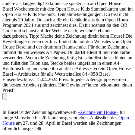
andere als langweilig! Erkunde sie spielerisch am Open House
Basel Wochenende mit den Open House Kids Sammelkarten und im
Open House Kids Parcours. Teilnahmebedingungen: Du bist nicht
älter als 20 Jahre. Du suchst dir ein Gebäude aus dem Open House
Programm 2024 aus und zeichnest dies. Dafür scannst du den QR
Code und schaust auf der Website nach, welche Gebäude
dazugehören. Tipp: Mache deine Zeichnung direkt beim House! Die
Bewertungskriterien der Jury findest du auf den Websites von Open
House Basel und der drumrum Raumschule. Für deine Zeichnung
nimmst du ein weisses A4-Papier. Du darfst Bleistift und rote Farbe
verwenden. Wenn die Zeichnung fertig ist, schreibst du sie hinten an
und füllst den Talon aus. Stecke beides ungefaltet in einen A4-
Briefumschlag und sende ihn an diese Adresse: Verein Open House
Basel – Architektur für alle Wettsteinallee 84 4058 Basel
Einsendeschluss: 15.04.2024 Preis: In jeder Altersgruppe werden
die besten Arbeiten prämiert. Die Gewinner*innen bekommen einen
Preis!”
In Basel ist der Zeichnungswettbewerb
«Zeichne ein House»
für
junge Menschen bis 20 Jahre ausgeschrieben. Anlässlich des
Open
House
am 27. und 28. April in Basel werden alle Zeichnungen
öffentlich ausgestellt.