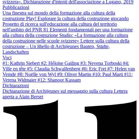
svizzera». Dichiarazione d'intenti dell'associazione a Lugano, 2019
Pubblicazioni
Una finestra sul mondo della formazione alla cultura della
costruzione
Play! Esplorare la cultura della costruzione giocando
Progetto di ricerca sull'educazione alla cultura del territorio
nell'ambito del PNR 81
Elementi fondamentali per una formazione
alla cultura della costruzione
Studio: «La formazione alla cultura
della costruzione nelle scuole svizzere»
Lettere sulla cultura della
costruzione – Un libello di Archijeunes
Bauten, Städte,
Landschaften
Voci
#1: Kathrin Siebert
#2: Héloïse Gailing
#3: Nevena Torboski
#4:
Ville en tête
#5: Claudia Schwalfenberg
#6: Eric Frei
#7: Helen van
Vemde
#8: Noëlle von Wyl
#9: Oliver Martin
#10: Paul Marti
#11:
Verena Widmaier
#12: Shanoor Kassam
Dichiarazioni
Dichiarazione di Archijeunes sul messaggio sulla cultura
Lettera
aperta a Alain Berset