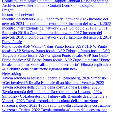
Comitato
Team
Strategia
Statuti
Rapporti annuali
Rassegna stampa
Archivio newsletter
Partners
Contatti
Donazioni
Colophon
Progetti
Incontri del network
Incontro del network 2025
Incontro del network 2025
Incontro del
network 2024
Incontro del network 2023
Incontro del network 2022
Incontro internazionale del network 2021
Colloquio 2019 all'ETH
Simposio 2018 a Zugo
Incontro del network 2017
Incontro del
network 2016
Incontro del network 2015
Incontro del network 2014
Punto focale
Punto focale ASP Wallis / Valais
Punto focale: ASP FHNW
Punto
focale: ASP Schwyz
Punto focale: ASP Friburgo
Punto focale: ASP
Turgovia
Punto focale: ASP Grigioni
Punto focale: ASP San Gallo
Punto focale: ASP Berna
Punto focale: ASP Zugo
La mostra "Punto
focale della formazione alla cultura del territorio"
Filmato esplicativo
«La cultura della costruzione riguarda tutti noi»
Networking
Tavola rotonda al Museo all’aperto di Ballenberg, 2026
Simposio
«Get involved VII» alla Biennale di architettura a Venezia, 2025
Tavola rotonda della cultura della costruzione a Basilea, 2025
Tavola rotonda della cultura della costruzione a Losanna, 2024
Simposio «CoLaboratory of Future» alla Biennale di architettura a
Venezia, 2023
Tavola rotonda della cultura della costruzione
svizzera a Zugo, 2023
Tavola rotonda della cultura della costruzione
svizzera a Teufen, 2022
Tavola rotonda «Cultura della costruzione