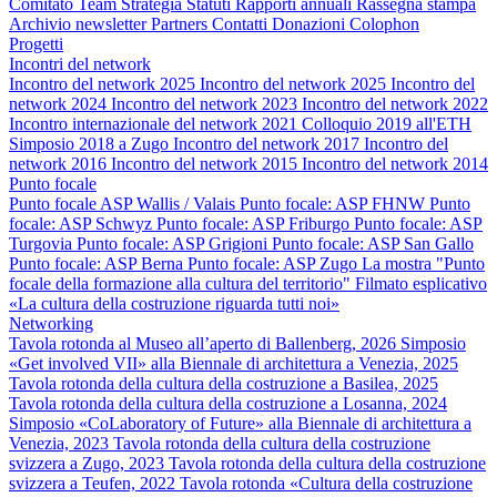
Comitato
Team
Strategia
Statuti
Rapporti annuali
Rassegna stampa
Archivio newsletter
Partners
Contatti
Donazioni
Colophon
Progetti
Incontri del network
Incontro del network 2025
Incontro del network 2025
Incontro del
network 2024
Incontro del network 2023
Incontro del network 2022
Incontro internazionale del network 2021
Colloquio 2019 all'ETH
Simposio 2018 a Zugo
Incontro del network 2017
Incontro del
network 2016
Incontro del network 2015
Incontro del network 2014
Punto focale
Punto focale ASP Wallis / Valais
Punto focale: ASP FHNW
Punto
focale: ASP Schwyz
Punto focale: ASP Friburgo
Punto focale: ASP
Turgovia
Punto focale: ASP Grigioni
Punto focale: ASP San Gallo
Punto focale: ASP Berna
Punto focale: ASP Zugo
La mostra "Punto
focale della formazione alla cultura del territorio"
Filmato esplicativo
«La cultura della costruzione riguarda tutti noi»
Networking
Tavola rotonda al Museo all’aperto di Ballenberg, 2026
Simposio
«Get involved VII» alla Biennale di architettura a Venezia, 2025
Tavola rotonda della cultura della costruzione a Basilea, 2025
Tavola rotonda della cultura della costruzione a Losanna, 2024
Simposio «CoLaboratory of Future» alla Biennale di architettura a
Venezia, 2023
Tavola rotonda della cultura della costruzione
svizzera a Zugo, 2023
Tavola rotonda della cultura della costruzione
svizzera a Teufen, 2022
Tavola rotonda «Cultura della costruzione