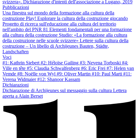
svizzera». Dichiarazione d'intenti dell'associazione a Lugano, 2019
Pubblicazioni
Una finestra sul mondo della formazione alla cultura della
costruzione
Play! Esplorare la cultura della costruzione giocando
Progetto di ricerca sull'educazione alla cultura del territorio
nell'ambito del PNR 81
Elementi fondamentali per una formazione
alla cultura della costruzione
Studio: «La formazione alla cultura
della costruzione nelle scuole svizzere»
Lettere sulla cultura della
costruzione – Un libello di Archijeunes
Bauten, Städte,
Landschaften
Voci
#1: Kathrin Siebert
#2: Héloïse Gailing
#3: Nevena Torboski
#4:
Ville en tête
#5: Claudia Schwalfenberg
#6: Eric Frei
#7: Helen van
Vemde
#8: Noëlle von Wyl
#9: Oliver Martin
#10: Paul Marti
#11:
Verena Widmaier
#12: Shanoor Kassam
Dichiarazioni
Dichiarazione di Archijeunes sul messaggio sulla cultura
Lettera
aperta a Alain Berset