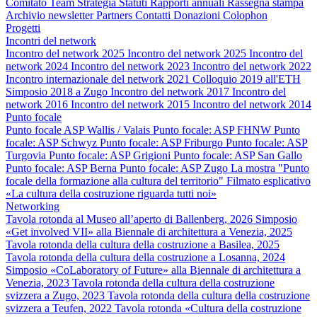
Comitato
Team
Strategia
Statuti
Rapporti annuali
Rassegna stampa
Archivio newsletter
Partners
Contatti
Donazioni
Colophon
Progetti
Incontri del network
Incontro del network 2025
Incontro del network 2025
Incontro del
network 2024
Incontro del network 2023
Incontro del network 2022
Incontro internazionale del network 2021
Colloquio 2019 all'ETH
Simposio 2018 a Zugo
Incontro del network 2017
Incontro del
network 2016
Incontro del network 2015
Incontro del network 2014
Punto focale
Punto focale ASP Wallis / Valais
Punto focale: ASP FHNW
Punto
focale: ASP Schwyz
Punto focale: ASP Friburgo
Punto focale: ASP
Turgovia
Punto focale: ASP Grigioni
Punto focale: ASP San Gallo
Punto focale: ASP Berna
Punto focale: ASP Zugo
La mostra "Punto
focale della formazione alla cultura del territorio"
Filmato esplicativo
«La cultura della costruzione riguarda tutti noi»
Networking
Tavola rotonda al Museo all’aperto di Ballenberg, 2026
Simposio
«Get involved VII» alla Biennale di architettura a Venezia, 2025
Tavola rotonda della cultura della costruzione a Basilea, 2025
Tavola rotonda della cultura della costruzione a Losanna, 2024
Simposio «CoLaboratory of Future» alla Biennale di architettura a
Venezia, 2023
Tavola rotonda della cultura della costruzione
svizzera a Zugo, 2023
Tavola rotonda della cultura della costruzione
svizzera a Teufen, 2022
Tavola rotonda «Cultura della costruzione