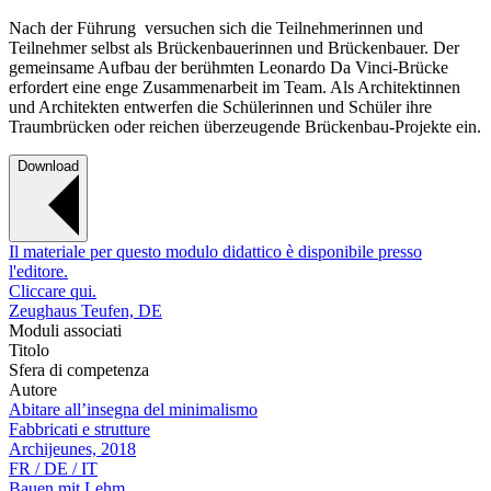
Nach der Führung versuchen sich die Teilnehmerinnen und
Teilnehmer selbst als Brückenbauerinnen und Brückenbauer. Der
gemeinsame Aufbau der berühmten Leonardo Da Vinci-Brücke
erfordert eine enge Zusammenarbeit im Team. Als Architektinnen
und Architekten entwerfen die Schülerinnen und Schüler ihre
Traumbrücken oder reichen überzeugende Brückenbau-Projekte ein.
Download
Il materiale per questo modulo didattico è disponibile presso
l'editore.
Cliccare qui.
Zeughaus Teufen, DE
Moduli associati
Titolo
Sfera di competenza
Autore
Abitare all’insegna del minimalismo
Fabbricati e strutture
Archijeunes, 2018
FR / DE / IT
Bauen mit Lehm