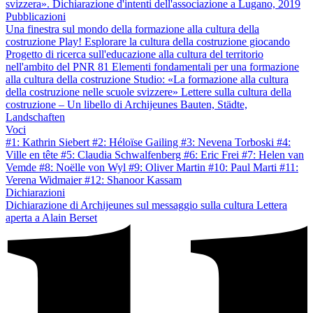
svizzera». Dichiarazione d'intenti dell'associazione a Lugano, 2019
Pubblicazioni
Una finestra sul mondo della formazione alla cultura della
costruzione
Play! Esplorare la cultura della costruzione giocando
Progetto di ricerca sull'educazione alla cultura del territorio
nell'ambito del PNR 81
Elementi fondamentali per una formazione
alla cultura della costruzione
Studio: «La formazione alla cultura
della costruzione nelle scuole svizzere»
Lettere sulla cultura della
costruzione – Un libello di Archijeunes
Bauten, Städte,
Landschaften
Voci
#1: Kathrin Siebert
#2: Héloïse Gailing
#3: Nevena Torboski
#4:
Ville en tête
#5: Claudia Schwalfenberg
#6: Eric Frei
#7: Helen van
Vemde
#8: Noëlle von Wyl
#9: Oliver Martin
#10: Paul Marti
#11:
Verena Widmaier
#12: Shanoor Kassam
Dichiarazioni
Dichiarazione di Archijeunes sul messaggio sulla cultura
Lettera
aperta a Alain Berset