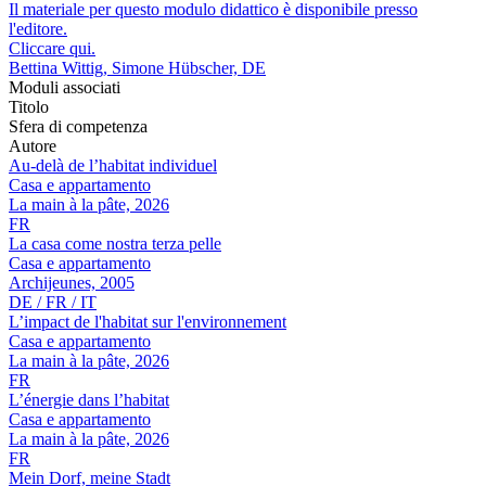
Il materiale per questo modulo didattico è disponibile presso
l'editore.
Cliccare qui.
Bettina Wittig, Simone Hübscher, DE
Moduli associati
Titolo
Sfera di competenza
Autore
Au-delà de l’habitat individuel
Casa e appartamento
La main à la pâte, 2026
FR
La casa come nostra terza pelle
Casa e appartamento
Archijeunes, 2005
DE / FR / IT
L’impact de l'habitat sur l'environnement
Casa e appartamento
La main à la pâte, 2026
FR
L’énergie dans l’habitat
Casa e appartamento
La main à la pâte, 2026
FR
Mein Dorf, meine Stadt