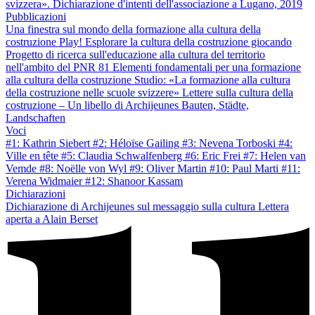
svizzera». Dichiarazione d'intenti dell'associazione a Lugano, 2019
Pubblicazioni
Una finestra sul mondo della formazione alla cultura della
costruzione
Play! Esplorare la cultura della costruzione giocando
Progetto di ricerca sull'educazione alla cultura del territorio
nell'ambito del PNR 81
Elementi fondamentali per una formazione
alla cultura della costruzione
Studio: «La formazione alla cultura
della costruzione nelle scuole svizzere»
Lettere sulla cultura della
costruzione – Un libello di Archijeunes
Bauten, Städte,
Landschaften
Voci
#1: Kathrin Siebert
#2: Héloïse Gailing
#3: Nevena Torboski
#4:
Ville en tête
#5: Claudia Schwalfenberg
#6: Eric Frei
#7: Helen van
Vemde
#8: Noëlle von Wyl
#9: Oliver Martin
#10: Paul Marti
#11:
Verena Widmaier
#12: Shanoor Kassam
Dichiarazioni
Dichiarazione di Archijeunes sul messaggio sulla cultura
Lettera
aperta a Alain Berset