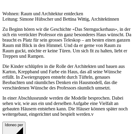
Wohnen: Raum und Architektur entdecken
Leitung: Simone Hübscher und Bettina Wittig, Architektinnen
Zu Beginn hören wir die Geschichte «Das Sternguckerhaus», in der
sich ein verrückter Professor ein ganz besonderes Haus wünscht. Da
braucht es Platz für sein grosses Teleskop – am besten einen ganzen
Raum mit Blick in den Himmel. Und da er gerne von Raum zu
Raum guckt, möchte er keine Türen. Um sich fit zu halten, liebt er
Treppen und Rampen.
Die Kinder schlüpfen in die Rolle der Architekten und bauen aus
Karton, Kreppband und Farbe ein Haus, das all seine Wünsche
erfüllt. In Zweiergruppen entsteht durch Tüfteln, genaues
Beobachten und räumliches Denken ein Hausmodell, das die
verschiedenen Wünsche des Professors räumlich umsetzt.
In einer Abschlussrunde werden die Modelle besprochen. Dabei
sehen wir, wie aus ein und derselben Aufgabe eine Vielfalt an
gebauten Häusern entstehen kann. Die Häuser können später noch
weitergebaut, eingerichtet und bespielt werden.v
Idoneo per