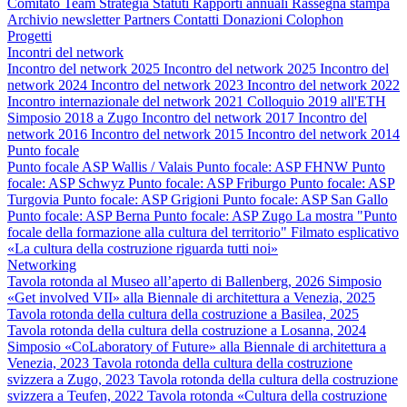
Comitato
Team
Strategia
Statuti
Rapporti annuali
Rassegna stampa
Archivio newsletter
Partners
Contatti
Donazioni
Colophon
Progetti
Incontri del network
Incontro del network 2025
Incontro del network 2025
Incontro del
network 2024
Incontro del network 2023
Incontro del network 2022
Incontro internazionale del network 2021
Colloquio 2019 all'ETH
Simposio 2018 a Zugo
Incontro del network 2017
Incontro del
network 2016
Incontro del network 2015
Incontro del network 2014
Punto focale
Punto focale ASP Wallis / Valais
Punto focale: ASP FHNW
Punto
focale: ASP Schwyz
Punto focale: ASP Friburgo
Punto focale: ASP
Turgovia
Punto focale: ASP Grigioni
Punto focale: ASP San Gallo
Punto focale: ASP Berna
Punto focale: ASP Zugo
La mostra "Punto
focale della formazione alla cultura del territorio"
Filmato esplicativo
«La cultura della costruzione riguarda tutti noi»
Networking
Tavola rotonda al Museo all’aperto di Ballenberg, 2026
Simposio
«Get involved VII» alla Biennale di architettura a Venezia, 2025
Tavola rotonda della cultura della costruzione a Basilea, 2025
Tavola rotonda della cultura della costruzione a Losanna, 2024
Simposio «CoLaboratory of Future» alla Biennale di architettura a
Venezia, 2023
Tavola rotonda della cultura della costruzione
svizzera a Zugo, 2023
Tavola rotonda della cultura della costruzione
svizzera a Teufen, 2022
Tavola rotonda «Cultura della costruzione