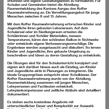
YouTube
erkennen und eigene Gestaltungsideen zu formulieren. Für
Facebook
Schulen und Gemeinden bietet die Abteilung
Recensione dei media
Raumentwicklung des Kantons Aargau den Koffer
Raumwahrnehmung an. Ein Vermittlungsangebot für junge
Un progetto commune
Menschen zwischen 8 und 15 Jahren.
della SIA e FSA
Mit dem Koffer Raumwahrnehmung erforschen Kinder und
Jugendliche ihren gebauten Lebensraum. Auf dem
Schulareal oder im Siedlungsraum ertasten die
Schülerinnen und Schüler Materialien, messen
Temperaturen, küren den schönsten Balkon in Sichtweite
oder entwickeln eigene Verbesserungsvorschläge. Die
Ergebnisse werden ausgetauscht und diskutiert. So lernen
Supportato da
Kinder und Jugendliche, ihre gebaute Umgebung zu
beschreiben und Ideen zu deren Gestaltung zu entwickeln.
Die Übungen sind für den Schulunterricht konzipiert und
eignen sich darüber hinaus auch als Einstieg, um Kinder
und Jugendliche aktiv in Planungen zu integrieren. Die
ideale Gruppengrösse entspricht einer Schulklasse. Der
Koffer Raumwahrnehmung wurde von der Abteilung
Raumentwicklung zusammen mit jungen Menschen,
Archijeunes,
office@archijeunes.ch
, www.archijeunes.ch, Conto
Lehrpersonen und Fachleuten entwickelt.
di donazione: CH81 0900 0000 1071 5740 1
Lehrplankompetenzen und zeitliche Abläufe sind detailliert
casella postale 907, 4001 Basilea
dokumentiert.
Contatto
Colophon
Es stehen sechs kostenlose Angebote mit
Protezione dei dati
unterschiedlicher Dauer und Komplexität zur Auswahl.