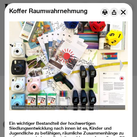
Menu
DE
FR
IT
Koffer Raumwahrnehmung
Baukulturelle Bildung für Kinder und Jugendliche
Médiation de la culture du bâti pour les jeunes
Mediazione della cultura della costruzione per le nuove
generazioni
Ein wichtiger Bestandteil der hochwertigen
Siedlungsentwicklung nach innen ist es, Kinder und
Instagram
Jugendliche zu befähigen, räumliche Zusammenhänge zu