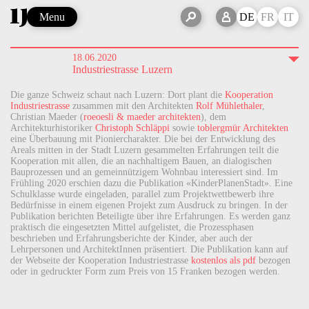
Menu
DE
FR
IT
18.06.2020
Industriestrasse Luzern
Die ganze Schweiz schaut nach Luzern: Dort plant die
Kooperation
Industriestrasse
zusammen mit den Architekten
Rolf Mühlethaler
,
Christian Maeder (
roeoesli & maeder architekten
), dem
Architekturhistoriker
Christoph Schläppi
sowie
toblergmür Architekten
eine Überbauung mit Pioniercharakter. Die bei der Entwicklung des
Areals mitten in der Stadt Luzern gesammelten Erfahrungen teilt die
Kooperation mit allen, die an nachhaltigem Bauen, an dialogischen
Bauprozessen und an gemeinnützigem Wohnbau interessiert sind. Im
Frühling 2020 erschien dazu die Publikation «KinderPlanenStadt». Eine
Schulklasse wurde eingeladen, parallel zum Projektwettbewerb ihre
Bedürfnisse in einem eigenen Projekt zum Ausdruck zu bringen. In der
Publikation berichten Beteiligte über ihre Erfahrungen. Es werden ganz
praktisch die eingesetzten Mittel aufgelistet, die Prozessphasen
beschrieben und Erfahrungsberichte der Kinder, aber auch der
Lehrpersonen und ArchitektInnen präsentiert. Die Publikation kann auf
der Webseite der Kooperation Industriestrasse
kostenlos als pdf
bezogen
oder in gedruckter Form zum Preis von 15 Franken bezogen werden.