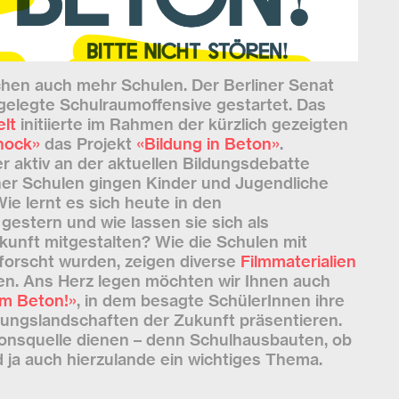
en auch mehr Schulen. Der Berliner Senat
ngelegte Schulraumoffensive gestartet. Das
lt
initiierte im Rahmen der kürzlich gezeigten
hock»
das Projekt
«Bildung in Beton»
.
r aktiv an der aktuellen Bildungsdebatte
iner Schulen gingen Kinder und Jugendliche
ie lernt es sich heute in den
gestern und wie lassen sie sich als
nft mitgestalten? Wie die Schulen mit
rforscht wurden, zeigen diverse
Filmmaterialien
en. Ans Herz legen möchten wir Ihnen auch
em Beton!»
, in dem besagte SchülerInnen ihre
ldungslandschaften der Zukunft präsentieren.
ionsquelle dienen – denn Schulhausbauten, ob
 ja auch hierzulande ein wichtiges Thema.