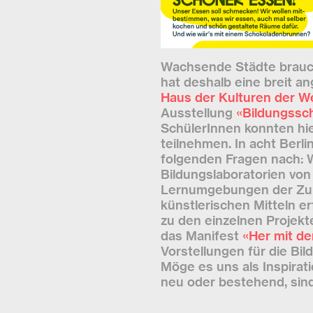
Wachsende Städte brauch
hat deshalb eine breit a
Haus der Kulturen der We
Ausstellung
«Bildungssc
SchülerInnen konnten hie
teilnehmen. In acht Berl
folgenden Fragen nach: W
Bildungslaboratorien von 
Lernumgebungen der Zuku
künstlerischen Mitteln e
zu den einzelnen Projekt
das Manifest
«Her mit d
Vorstellungen für die Bi
Möge es uns als Inspirat
neu oder bestehend, sind