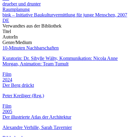
drueber und drunter
Raumplanung
bink – Initiative Baukulturvermittlung für junge Menschen, 2007
DE
Verwandtes aus der Bibliothek
Titel
AutorIn
Genre/Medium
10-Minuten Nachbarschaften
Kuratorin: Dr. Sibylle Wälty, Kommunikation: Nicola Anne
Morgan, Animation: Team Tumult
Film
2024
Der Berg drückt
Peter Kreiliger (Reg.)
Film
2005
Der illustrierte Atlas der Architektur
Alexandre Verhille, Sarah Tavernier