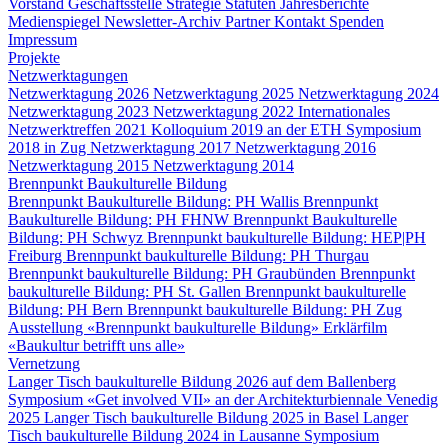
Vorstand
Geschäftsstelle
Strategie
Statuten
Jahresberichte
Medienspiegel
Newsletter-Archiv
Partner
Kontakt
Spenden
Impressum
Projekte
Netzwerktagungen
Netzwerktagung 2026
Netzwerktagung 2025
Netzwerktagung 2024
Netzwerktagung 2023
Netzwerktagung 2022
Internationales
Netzwerktreffen 2021
Kolloquium 2019 an der ETH
Symposium
2018 in Zug
Netzwerktagung 2017
Netzwerktagung 2016
Netzwerktagung 2015
Netzwerktagung 2014
Brennpunkt Baukulturelle Bildung
Brennpunkt Baukulturelle Bildung: PH Wallis
Brennpunkt
Baukulturelle Bildung: PH FHNW
Brennpunkt Baukulturelle
Bildung: PH Schwyz
Brennpunkt baukulturelle Bildung: HEP|PH
Freiburg
Brennpunkt baukulturelle Bildung: PH Thurgau
Brennpunkt baukulturelle Bildung: PH Graubünden
Brennpunkt
baukulturelle Bildung: PH St. Gallen
Brennpunkt baukulturelle
Bildung: PH Bern
Brennpunkt baukulturelle Bildung: PH Zug
Ausstellung «Brennpunkt baukulturelle Bildung»
Erklärfilm
«Baukultur betrifft uns alle»
Vernetzung
Langer Tisch baukulturelle Bildung 2026 auf dem Ballenberg
Symposium «Get involved VII» an der Architekturbiennale Venedig
2025
Langer Tisch baukulturelle Bildung 2025 in Basel
Langer
Tisch baukulturelle Bildung 2024 in Lausanne
Symposium