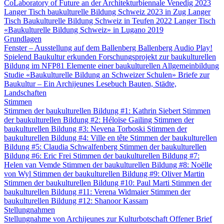
CoLaboratory of Future an der Architekturbiennale Venedig 2023
Langer Tisch baukulturelle Bildung Schweiz 2023 in Zug
Langer
Tisch Baukulturelle Bildung Schweiz in Teufen 2022
Langer Tisch
«Baukulturelle Bildung Schweiz» in Lugano 2019
Grundlagen
Fenster – Ausstellung auf dem Ballenberg
Ballenberg Audio
Play!
Spielend Baukultur erkunden
Forschungsprojekt zur baukulturellen
Bildung im NFP81
Elemente einer baukulturellen Allgemeinbildung
Studie «Baukulturelle Bildung an Schweizer Schulen»
Briefe zur
Baukultur – Ein Archijeunes Lesebuch
Bauten, Städte,
Landschaften
Stimmen
Stimmen der baukulturellen Bildung #1: Kathrin Siebert
Stimmen
der baukulturellen Bildung #2: Héloïse Gailing
Stimmen der
baukulturellen Bildung #3: Nevena Torboski
Stimmen der
baukulturellen Bildung #4: Ville en tête
Stimmen der baukulturellen
Bildung #5: Claudia Schwalfenberg
Stimmen der baukulturellen
Bildung #6: Eric Frei
Stimmen der baukulturellen Bildung #7:
Helen van Vemde
Stimmen der baukulturellen Bildung #8: Noëlle
von Wyl
Stimmen der baukulturellen Bildung #9: Oliver Martin
Stimmen der baukulturellen Bildung #10: Paul Marti
Stimmen der
baukulturellen Bildung #11: Verena Widmaier
Stimmen der
baukulturellen Bildung #12: Shanoor Kassam
Stellungnahmen
Stellungnahme von Archijeunes zur Kulturbotschaft
Offener Brief