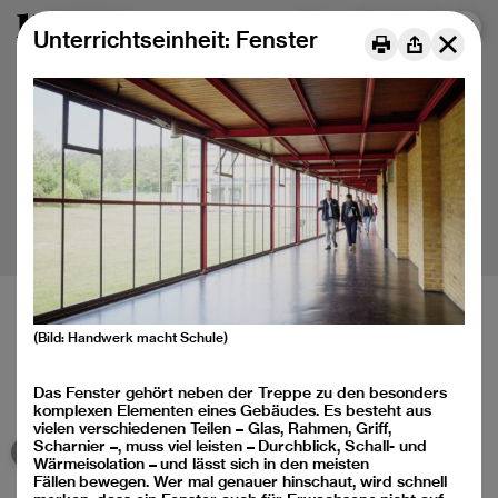
Menu
DE
FR
IT
Unterrichtseinheit: Fenster
(Bild: Handwerk macht Schule)
Baukulturelle Bildung für Kinder und Jugendliche
Médiation de la culture du bâti pour les jeunes
Mediazione della cultura della costruzione per le nuove
Das Fenster gehört neben der Treppe zu den besonders
generazioni
komplexen Elementen eines Gebäudes. Es besteht aus
vielen verschiedenen Teilen – Glas, Rahmen, Griff,
Scharnier –, muss viel leisten – Durchblick, Schall- und
Wärmeisolation – und lässt sich in den meisten
Fällen bewegen. Wer mal genauer hinschaut, wird schnell
Instagram