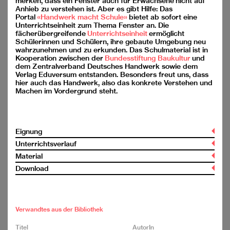
merken, dass ein Fenster auch für Erwachsene nicht auf
YouTube
Anhieb zu verstehen ist. Aber es gibt Hilfe: Das
Facebook
Portal
«Handwerk macht Schule»
bietet ab sofort eine
Medienspiegel
Unterrichtseinheit zum Thema Fenster an. Die
fächerübergreifende
Unterrichtseinheit
ermöglicht
Ein gemeinsames Projekt
Schülerinnen und Schülern, ihre gebaute Umgebung neu
von SIA und BSA
wahrzunehmen und zu erkunden. Das Schulmaterial ist in
Kooperation zwischen der
Bundesstiftung Baukultur
und
dem Zentralverband Deutsches Handwerk sowie dem
Verlag Eduversum entstanden. Besonders freut uns, dass
hier auch das Handwerk, also das konkrete Verstehen und
Machen im Vordergrund steht.
Unterstützt von
Eignung
Unterrichtsverlauf
Zyklus
Material
Lernziele
3. Zyklus (Alter 12 – 15 Jahre)
Download
Sek II
Diese fächerübergreifende Unterrichtseinheit zum Thema “Fenster”
Archijeunes,
office@archijeunes.ch
, www.archijeunes.ch,
ermöglicht Schülerinnen und Schülern, ihre gebaute Umgebung
Themenbereich
Spendenkonto: CH81 0900 0000 1071 5740 1
Gesamtes Material als .zip downloaden
multiperspektivisch wahrzunehmen und zu erkunden. Durch
Postfach 907, 4001 Basel
Experten-Puzzle und Recherche-Aufträge sowie durch künstlerisch-
Bauteile und Bauformen
Kontakt
entdeckende Erforschungen des eigenen Schulgebäudes erlangen
Architektur
Impressum
sie Erkenntnisse darüber, welche Bedeutung Fenster in den
Verwandtes aus der Bibliothek
(Architektur)modell
Datenschutzbestimmungen
verschiedenen Epochen, in der heutigen und damaligen
Architekturtheorie
(Um-)Baukultur und im Handwerk, aber auch in der Literatur,
Bauprozess
Titel
AutorIn